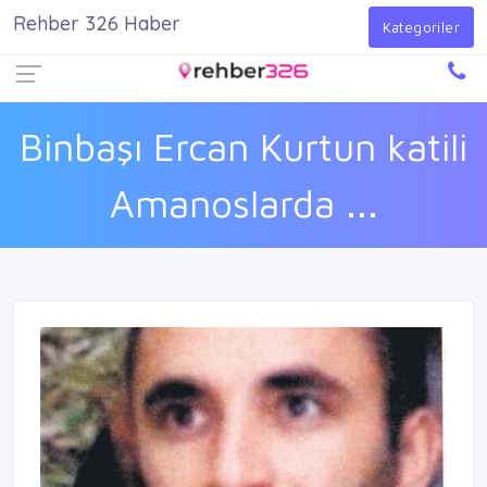
Rehber 326 Haber
Firma Ekle
Kayıt Ol
Giriş Yap
Kategoriler
Binbaşı Ercan Kurtun katili
Amanoslarda ...