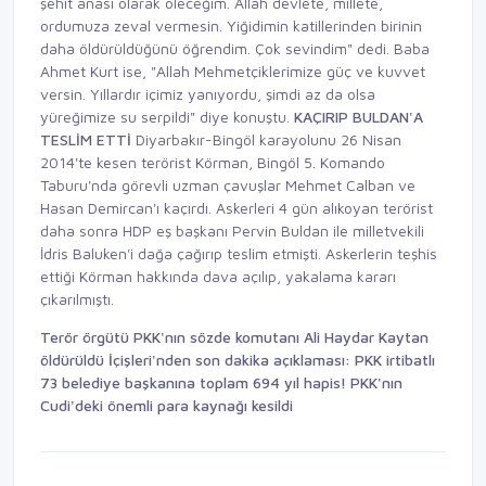
şehit anası olarak öleceğim. Allah devlete, millete,
ordumuza zeval vermesin. Yiğidimin katillerinden birinin
daha öldürüldüğünü öğrendim. Çok sevindim" dedi. Baba
Ahmet Kurt ise, "Allah Mehmetçiklerimize güç ve kuvvet
versin. Yıllardır içimiz yanıyordu, şimdi az da olsa
yüreğimize su serpildi" diye konuştu.
KAÇIRIP BULDAN'A
TESLİM ETTİ
Diyarbakır-Bingöl karayolunu 26 Nisan
2014'te kesen terörist Körman, Bingöl 5. Komando
Taburu'nda görevli uzman çavuşlar Mehmet Calban ve
Hasan Demircan'ı kaçırdı. Askerleri 4 gün alıkoyan terörist
daha sonra HDP eş başkanı Pervin Buldan ile milletvekili
İdris Baluken'i dağa çağırıp teslim etmişti. Askerlerin teşhis
ettiği Körman hakkında dava açılıp, yakalama kararı
çıkarılmıştı.
Terör örgütü PKK'nın sözde komutanı Ali Haydar Kaytan
öldürüldü
İçişleri'nden son dakika açıklaması: PKK irtibatlı
73 belediye başkanına toplam 694 yıl hapis!
PKK'nın
Cudi'deki önemli para kaynağı kesildi