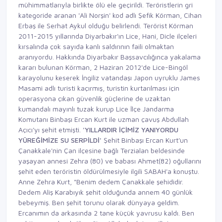
mühimmatlarıyla birlikte ölü ele geçirildi. Teröristlerin gri
kategoride aranan 'Ali Norşin' kod adlı Şefik Körman, Cihan
Erbaş ile Serhat Aykul olduğu belirlendi. Terörist Körman
2011-2015 yıllarında Diyarbakır'ın Lice, Hani, Dicle ilçeleri
kırsalında çok sayıda kanlı saldırının faili olmaktan
aranıyordu. Hakkında Diyarbakır Başsavcılığınca yakalama
kararı bulunan Körman, 2 Haziran 2012'de Lice-Bingöl
karayolunu keserek İngiliz vatandaşı Japon uyruklu James
Masami adlı turisti kaçırmış, turistin kurtarılması için
operasyona çıkan güvenlik güçlerine de uzaktan
kumandalı mayınlı tuzak kurup Lice İlçe Jandarma
Komutanı Binbaşı Ercan Kurt ile uzman çavuş Abdullah
Açıcı'yı şehit etmişti.
'YILLARDIR İÇİMİZ YANIYORDU
YÜREĞİMİZE
SU SERPİLDİ'
Şehit
Binbaşı Ercan Kurt'un
Çanakkale'nin Çan ilçesine bağlı Terzialan beldesinde
yaşayan annesi Zehra (80) ve babası Ahmet(82) oğullarını
şehit eden teröristin öldürülmesiyle ilgili SABAH'a konuştu.
Anne Zehra Kurt, "Benim dedem Çanakkale şehididir.
Dedem Aliş Karabıyık şehit olduğunda annem 40 günlük
bebeymiş. Ben şehit torunu olarak dünyaya geldim.
Ercanımın da arkasında 2 tane küçük yavrusu kaldı. Ben