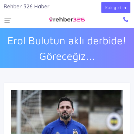
Rehber 326 Haber
Firma Ekle
Kayıt Ol
Giriş Yap
Kategoriler
Erol Bulutun aklı derbide!
Göreceğiz...