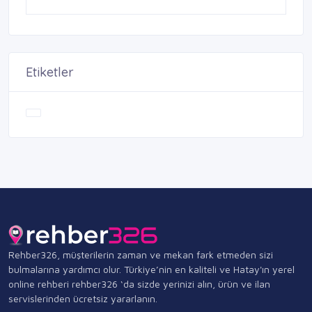
Etiketler
Rehber326, müşterilerin zaman ve mekan fark etmeden sizi
bulmalarına yardımcı olur. Türkiye’nin en kaliteli ve Hatay'ın yerel
online rehberi rehber326 ‘da sizde yerinizi alın, ürün ve ilan
servislerinden ücretsiz yararlanın.