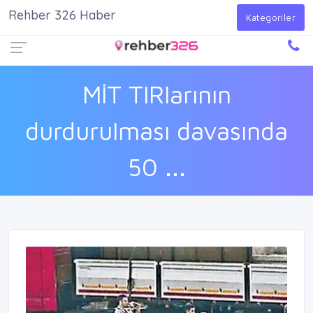
Rehber 326 Haber
Firma Ekle
Kayıt Ol
Giriş Yap
Kategoriler
MİT TIRlarının
durdurulması davasında
50 ...