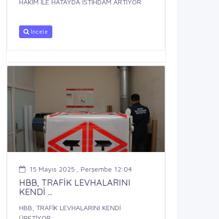
HAKİM İLE HATAYDA İSTİHDAM ARTIYOR
İncele
15 Mayıs 2025 , Perşembe 12:04
HBB, TRAFİK LEVHALARINI
KENDİ ...
HBB, TRAFİK LEVHALARINI KENDİ
ÜRETİYOR