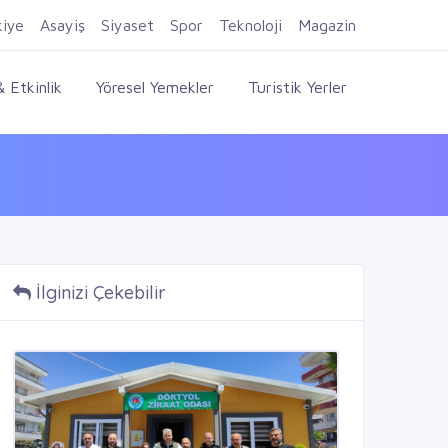
Firma Ekle
Kayıt Ol
Giriş Yap
kiye
Asayiş
Siyaset
Spor
Teknoloji
Magazin
 Etkinlik
Yöresel Yemekler
Turistik Yerler
İlginizi Çekebilir