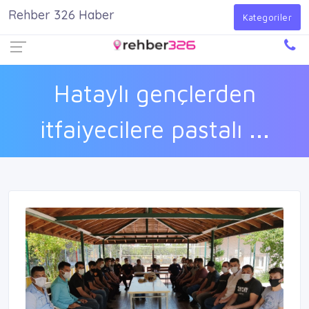
Rehber 326 Haber
Firma Ekle
Kayıt Ol
Giriş Yap
Kategoriler
Hataylı gençlerden
itfaiyecilere pastalı ...