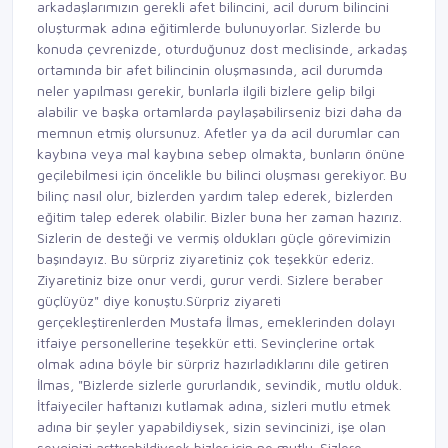
arkadaşlarımızın gerekli afet bilincini, acil durum bilincini
oluşturmak adına eğitimlerde bulunuyorlar. Sizlerde bu
konuda çevrenizde, oturduğunuz dost meclisinde, arkadaş
ortamında bir afet bilincinin oluşmasında, acil durumda
neler yapılması gerekir, bunlarla ilgili bizlere gelip bilgi
alabilir ve başka ortamlarda paylaşabilirseniz bizi daha da
memnun etmiş olursunuz. Afetler ya da acil durumlar can
kaybına veya mal kaybına sebep olmakta, bunların önüne
geçilebilmesi için öncelikle bu bilinci oluşması gerekiyor. Bu
bilinç nasıl olur, bizlerden yardım talep ederek, bizlerden
eğitim talep ederek olabilir. Bizler buna her zaman hazırız.
Sizlerin de desteği ve vermiş oldukları güçle görevimizin
başındayız. Bu sürpriz ziyaretiniz çok teşekkür ederiz.
Ziyaretiniz bize onur verdi, gurur verdi. Sizlere beraber
güçlüyüz" diye konuştu.Sürpriz ziyareti
gerçekleştirenlerden Mustafa İlmas, emeklerinden dolayı
itfaiye personellerine teşekkür etti. Sevinçlerine ortak
olmak adına böyle bir sürpriz hazırladıklarını dile getiren
İlmas, "Bizlerde sizlerle gururlandık, sevindik, mutlu olduk.
İtfaiyeciler haftanızı kutlamak adına, sizleri mutlu etmek
adına bir şeyler yapabildiysek, sizin sevincinizi, işe olan
sevginizi arttırabildiysek bizler için ne mutlu. Sizlere