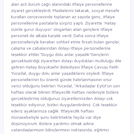
alan acil durum çağrı alanındaki itfaiye personellerine
ziyaret gerçekleştirdi. Maskelerini takarak, sosyal mesafe
kuralları çerçevesinde toplanan az sayıda genç, itfaiye
personellerine pastalarla sürpriz yaptı. Ziyarette ’Hatay
sizinle gurur duyuyor’ sloganları atan gençlere itfaiye
personeli de alkışla karşılık verdi. Daha sonra itfaiye
personelleriyle beraber sohbet etme fırsatı bulan gençler,
çalışma ve çabalarından dolayı itfaiye personellerine
teşekkür ettiler."Duygu dolu anlar yaşadık"Gençlerin
gerçekleştirdiği ziyaretten dolayı duydukları mutluluğu dile
getiren Hatay Büyükşehir Belediyesi İtfaiye Çavuşu Fatih
Yücedal, duygu dolu anlar yaşadıklarını söyledi. İtfaiye
personellerinin bu önemli günde hatırlanmasının onur
verici olduğunu belirten Yücedal, "Arkadaşlar Eylül’ün son
haftası olarak bilinen İtfaiyecilik Haftası nedeniyle bizlere
gerçekleştirmiş olduğunuz ziyaretlerinizden dolayı çok
teşekkür ediyoruz, bizleri duygulandırdınız. Çok teşekkür
ederiz ayaklarınıza sağlık. İtfaiyecilik haftası
münasebetiyle şunu belirtmekte fayda var diye
düşünüyorum. Bizlere yardımcı olmak adına
vatandaşlarımızın bilinçlenmesi noktasında, eğitimci