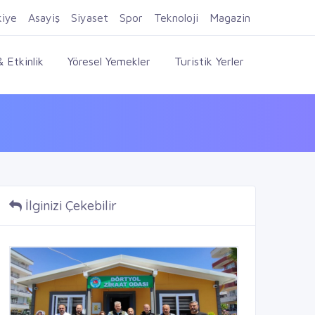
Firma Ekle
Kayıt Ol
Giriş Yap
kiye
Asayiş
Siyaset
Spor
Teknoloji
Magazin
 Etkinlik
Yöresel Yemekler
Turistik Yerler
İlginizi Çekebilir