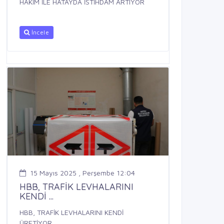
HAKİM İLE HATAYDA İSTİHDAM ARTIYOR
İncele
15 Mayıs 2025 , Perşembe 12:04
HBB, TRAFİK LEVHALARINI
KENDİ ...
HBB, TRAFİK LEVHALARINI KENDİ
ÜRETİYOR