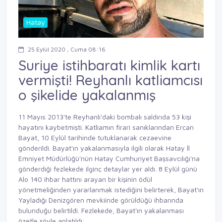
Hatay
25 Eylül 2020 , Cuma 08:16
Suriye istihbaratı kimlik kartı
vermişti! Reyhanlı katliamcısı
o şikelide yakalanmış
11 Mayıs 2013'te Reyhanlı'daki bombalı saldırıda 53 kişi
hayatını kaybetmişti. Katliamın firari sanıklarından Ercan
Bayat, 10 Eylül tarihinde tutuklanarak cezaevine
gönderildi. Bayat'ın yakalanmasıyla ilgili olarak Hatay İl
Emniyet Müdürlüğü'nün Hatay Cumhuriyet Başsavcılığı'na
gönderdiği fezlekede ilginç detaylar yer aldı. 8 Eylül günü
Alo 140 ihbar hattını arayan bir kişinin ödül
yönetmeliğinden yararlanmak istediğini belirterek, Bayat'ın
Yayladığı Denizgören mevkiinde görüldüğü ihbarında
bulunduğu belirtildi. Fezlekede, Bayat'ın yakalanması
özetle şöyle anlatıldı: