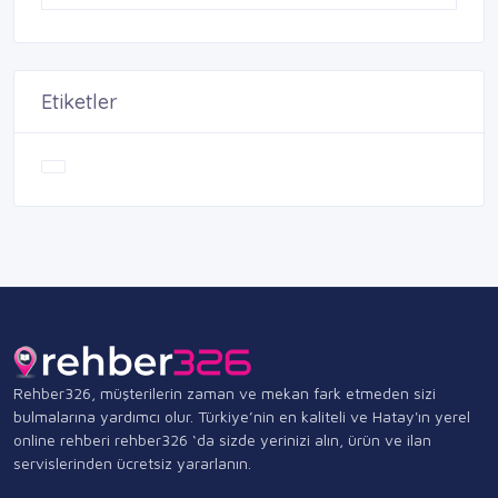
Etiketler
Rehber326, müşterilerin zaman ve mekan fark etmeden sizi
bulmalarına yardımcı olur. Türkiye’nin en kaliteli ve Hatay'ın yerel
online rehberi rehber326 ‘da sizde yerinizi alın, ürün ve ilan
servislerinden ücretsiz yararlanın.