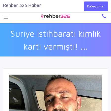
Rehber 326 Haber
Firma Ekle
Kayıt Ol
Giriş Yap
Kategoriler
Suriye istihbaratı kimlik
kartı vermişti! ...