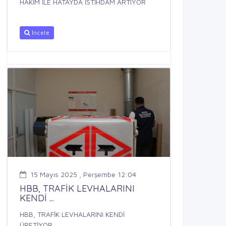
HAKİM İLE HATAYDA İSTİHDAM ARTIYOR
İncele
15 Mayıs 2025 , Perşembe 12:04
HBB, TRAFİK LEVHALARINI
KENDİ ...
HBB, TRAFİK LEVHALARINI KENDİ
ÜRETİYOR