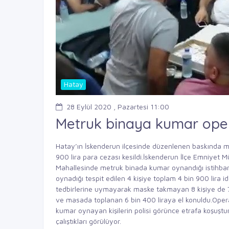
Hatay
28 Eylül 2020 , Pazartesi 11:00
Metruk binaya kumar op
Hatay’ın İskenderun ilçesinde düzenlenen baskında met
900 lira para cezası kesildi.İskenderun İlçe Emniyet
Mahallesinde metruk binada kumar oynandığı istihba
oynadığı tespit edilen 4 kişiye toplam 4 bin 900 lira i
tedbirlerine uymayarak maske takmayan 8 kişiye de 7 
ve masada toplanan 6 bin 400 liraya el konuldu.Ope
kumar oynayan kişilerin polisi görünce etrafa koşuşt
çalıştıkları görülüyor.