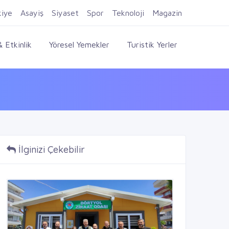
Firma Ekle
Kayıt Ol
Giriş Yap
kiye
Asayiş
Siyaset
Spor
Teknoloji
Magazin
 Etkinlik
Yöresel Yemekler
Turistik Yerler
İlginizi Çekebilir