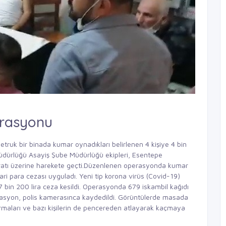
erasyonu
ruk bir binada kumar oynadıkları belirlenen 4 kişiye 4 bin
 Müdürlüğü Asayiş Şube Müdürlüğü ekipleri, Esentepe
ratı üzerine harekete geçti.Düzenlenen operasyonda kumar
dari para cezası uyguladı. Yeni tip korona virüs (Covid-19)
bin 200 lira ceza kesildi. Operasyonda 679 iskambil kağıdı
rasyon, polis kamerasınca kaydedildi. Görüntülerde masada
urmaları ve bazı kişilerin de pencereden atlayarak kaçmaya