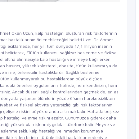
hmet Okan Uzun, kalp hastalığını oluşturan risk faktörlerinin
mar hastalıklarının önlenebileceğini belirtti.Uzm. Dr. Ahmet
ığı açıklamada, her yıl, tüm dünyada 17,1 milyon insanın
ni belirterek, "Tütün kullanımı, sağlıksız beslenme ve fiziksel
rol altına alınmasıyla kalp hastalığı ve inmeye bağlı erken
an basıncı, yüksek kolesterol, obezite, tütün kullanımı ya da
 ve inme, önlenebilir hastalıklardır. Sağlıklı beslenme
e tütün kullanmayarak bu hastalıklardan büyük ölçüde
ukarıdaki önerileri uygulamanız halinde; hem kendinizin, hem
irsiniz. Ancak düzenli sağlık kontrollerinden geçmek de, en az
l dünyada yaşanan ölümlerin yüzde 6’sının hareketsizlikten
bet ve fiziksel aktivite yetersizliği gibi risk faktörlerinin
ığı gelişme riskini büyük oranda artırmaktadır. Haftada beş kez
alp hastalığı ve inme riskini azaltır. Günümüzde giderek daha
çeriği yüksek olan işlenmiş gıdalar tüketmektedir. Meyve ve
 beslenme şekli, kalp hastalığı ve inmeden korunmaya
iki kişiden birinin, tütünle ilişkili hastalıklar nedeniyle