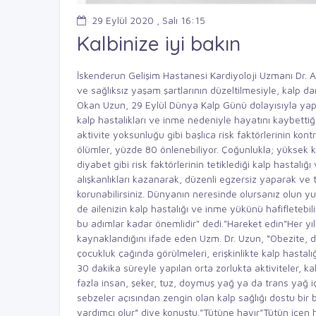
29 Eylül 2020 , Salı 16:15
Kalbinize iyi bakın
İskenderun Gelişim Hastanesi Kardiyoloji Uzmanı Dr. A
ve sağlıksız yaşam şartlarının düzeltilmesiyle, kalp da
Okan Uzun, 29 Eylül Dünya Kalp Günü dolayısıyla yapt
kalp hastalıkları ve inme nedeniyle hayatını kaybettiği
aktivite yoksunluğu gibi başlıca risk faktörlerinin kont
ölümler, yüzde 80 önlenebiliyor. Çoğunlukla; yüksek k
diyabet gibi risk faktörlerinin tetiklediği kalp hastalığı
alışkanlıkları kazanarak, düzenli egzersiz yaparak v
korunabilirsiniz. Dünyanın neresinde olursanız olun y
de ailenizin kalp hastalığı ve inme yükünü hafifletebil
bu adımlar kadar önemlidir" dedi."Hareket edin"Her yı
kaynaklandığını ifade eden Uzm. Dr. Uzun, “Obezite, diya
çocukluk çağında görülmeleri, erişkinlikte kalp hastal
30 dakika süreyle yapılan orta zorlukta aktiviteler, k
fazla insan, şeker, tuz, doymuş yağ ya da trans yağ i
sebzeler açısından zengin olan kalp sağlığı dostu bir
yardımcı olur” diye konuştu."Tütüne hayır"Tütün içen her 