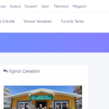
Firma Ekle
Kayıt Ol
Giriş Yap
kiye
Asayiş
Siyaset
Spor
Teknoloji
Magazin
 Etkinlik
Yöresel Yemekler
Turistik Yerler
İlginizi Çekebilir