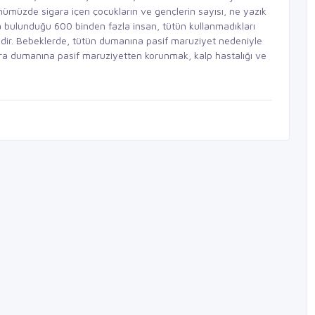
nümüzde sigara içen çocukların ve gençlerin sayısı, ne yazık
da bulunduğu 600 binden fazla insan, tütün kullanmadıkları
tedir. Bebeklerde, tütün dumanına pasif maruziyet nedeniyle
ara dumanına pasif maruziyetten korunmak, kalp hastalığı ve