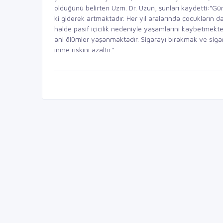
öldüğünü belirten Uzm. Dr. Uzun, şunları kaydetti:“Gü
ki giderek artmaktadır. Her yıl aralarında çocukların 
halde pasif içicilik nedeniyle yaşamlarını kaybetmek
ani ölümler yaşanmaktadır. Sigarayı bırakmak ve sig
inme riskini azaltır."