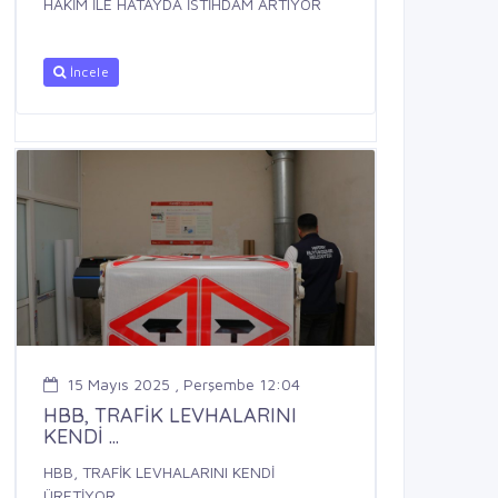
HAKİM İLE HATAYDA İSTİHDAM ARTIYOR
İncele
15 Mayıs 2025 , Perşembe 12:04
HBB, TRAFİK LEVHALARINI
KENDİ ...
HBB, TRAFİK LEVHALARINI KENDİ
ÜRETİYOR