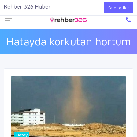
Rehber 326 Haber
Firma Ekle
Kayıt Ol
Giriş Yap
Kategoriler
Hatayda korkutan hortum
Hatay