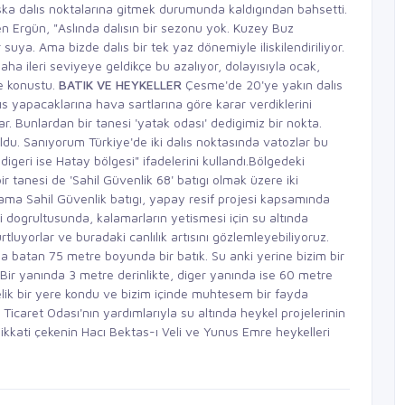
aska dalıs noktalarına gitmek durumunda kaldıgından bahsetti.
 Ergün, "Aslında dalısın bir sezonu yok. Kuzey Buz
suya. Ama bizde dalıs bir tek yaz dönemiyle iliskilendiriliyor.
 daha ileri seviyeye geldikçe bu azalıyor, dolayısıyla ocak,
ye konustu.
BATIK VE HEYKELLER
Çesme'de 20'ye yakın dalıs
s yapacaklarına hava sartlarına göre karar verdiklerini
r. Bunlardan bir tanesi 'yatak odası' dedigimiz bir nokta.
ldu. Sanıyorum Türkiye'de iki dalıs noktasında vatozlar bu
igeri ise Hatay bölgesi" ifadelerini kullandı.Bölgedeki
ir tanesi de 'Sahil Güvenlik 68' batıgı olmak üzere iki
ama Sahil Güvenlik batıgı, yapay resif projesi kapsamında
i dogrultusunda, kalamarların yetismesi için su altında
tluyorlar ve buradaki canlılık artısını gözlemleyebiliyoruz.
 batan 75 metre boyunda bir batık. Su anki yerine bizim bir
ir yanında 3 metre derinlikte, diger yanında ise 60 metre
relik bir yere kondu ve bizim içinde muhtesem bir fayda
Ticaret Odası'nın yardımlarıyla su altında heykel projelerinin
dikkati çekenin Hacı Bektas-ı Veli ve Yunus Emre heykelleri