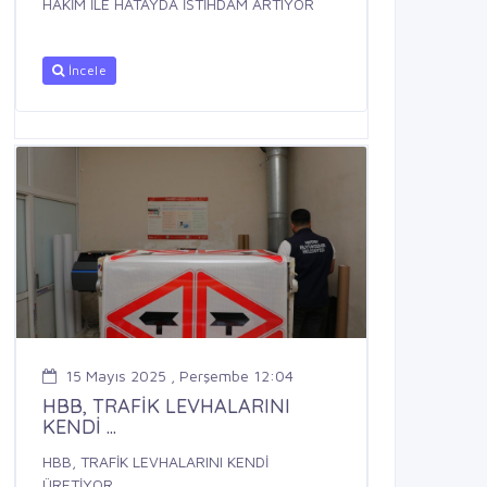
HAKİM İLE HATAYDA İSTİHDAM ARTIYOR
İncele
15 Mayıs 2025 , Perşembe 12:04
HBB, TRAFİK LEVHALARINI
KENDİ ...
HBB, TRAFİK LEVHALARINI KENDİ
ÜRETİYOR