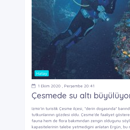
Hatay
1 Ekim 2020 , Perşembe 20:41
Çesmede su altı büyülüyo
Izmir'in turistik Çesme ilçesi, "derin dogasında" barındır
tutkunlarının gözdesi oldu. Çesme'de faaliyet göster
fauna hem de flora bakımından zengin oldugunu söyled
kapasitelerinin talebe yetmedigini anlatan Ergün, bu