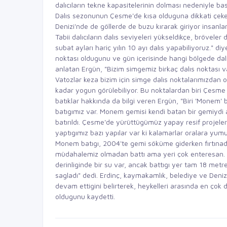
dalıcıların tekne kapasitelerinin dolması nedeniyle b
Dalıs sezonunun Çesme'de kısa olduguna dikkati çeken
Denizi'nde de göllerde de buzu kırarak giriyor insanlar 
Tabii dalıcıların dalıs seviyeleri yükseldikçe, bröveler
subat ayları hariç yılın 10 ayı dalıs yapabiliyoruz." di
noktası oldugunu ve gün içerisinde hangi bölgede dalı
anlatan Ergün, "Bizim simgemiz birkaç dalıs noktası va
Vatozlar keza bizim için simge dalıs noktalarımızdan o
kadar yogun görülebiliyor. Bu noktalardan biri Çesme d
batıklar hakkında da bilgi veren Ergün, "Biri 'Monem' b
batıgımız var. Monem gemisi kendi batan bir gemiydi 
batırıldı. Çesme'de yürüttügümüz yapay resif projeler
yaptıgımız bazı yapılar var ki kalamarlar oralara yumur
Monem batıgı, 2004'te gemi söküme giderken fırtınada
müdahalemiz olmadan battı ama yeri çok enteresan. B
derinliginde bir su var, ancak battıgı yer tam 18 met
sagladı" dedi. Erdinç, kaymakamlık, belediye ve Deniz 
devam ettigini belirterek, heykelleri arasında en çok 
oldugunu kaydetti.