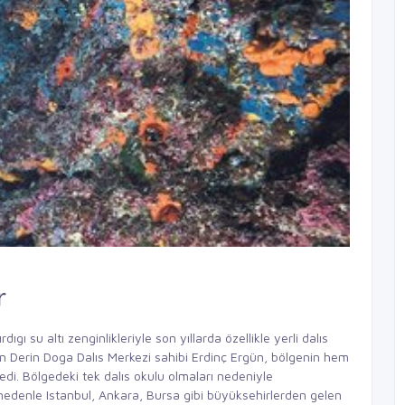
r
dıgı su altı zenginlikleriyle son yıllarda özellikle yerli dalıs
en Derin Doga Dalıs Merkezi sahibi Erdinç Ergün, bölgenin hem
i. Bölgedeki tek dalıs okulu olmaları nedeniyle
 nedenle Istanbul, Ankara, Bursa gibi büyüksehirlerden gelen