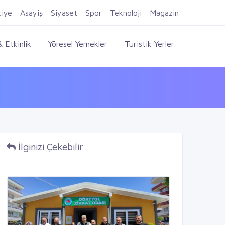
Firma Ekle
Kayıt Ol
Giriş Yap
kiye
Asayiş
Siyaset
Spor
Teknoloji
Magazin
 Etkinlik
Yöresel Yemekler
Turistik Yerler
İlginizi Çekebilir