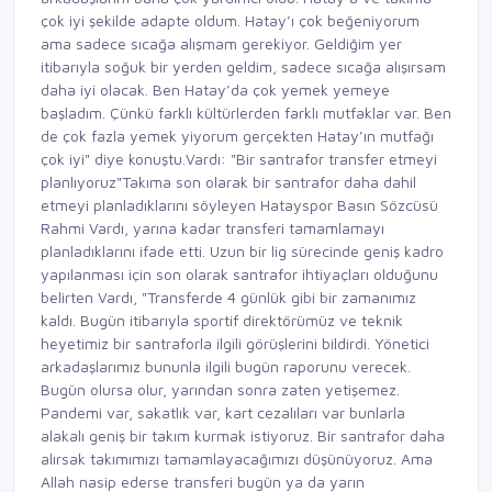
çok iyi şekilde adapte oldum. Hatay’ı çok beğeniyorum
ama sadece sıcağa alışmam gerekiyor. Geldiğim yer
itibarıyla soğuk bir yerden geldim, sadece sıcağa alışırsam
daha iyi olacak. Ben Hatay’da çok yemek yemeye
başladım. Çünkü farklı kültürlerden farklı mutfaklar var. Ben
de çok fazla yemek yiyorum gerçekten Hatay’ın mutfağı
çok iyi" diye konuştu.Vardı: "Bir santrafor transfer etmeyi
planlıyoruz"Takıma son olarak bir santrafor daha dahil
etmeyi planladıklarını söyleyen Hatayspor Basın Sözcüsü
Rahmi Vardı, yarına kadar transferi tamamlamayı
planladıklarını ifade etti. Uzun bir lig sürecinde geniş kadro
yapılanması için son olarak santrafor ihtiyaçları olduğunu
belirten Vardı, "Transferde 4 günlük gibi bir zamanımız
kaldı. Bugün itibarıyla sportif direktörümüz ve teknik
heyetimiz bir santraforla ilgili görüşlerini bildirdi. Yönetici
arkadaşlarımız bununla ilgili bugün raporunu verecek.
Bugün olursa olur, yarından sonra zaten yetişemez.
Pandemi var, sakatlık var, kart cezalıları var bunlarla
alakalı geniş bir takım kurmak istiyoruz. Bir santrafor daha
alırsak takımımızı tamamlayacağımızı düşünüyoruz. Ama
Allah nasip ederse transferi bugün ya da yarın