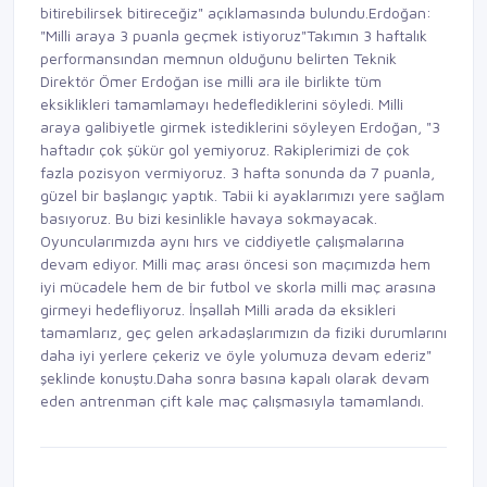
bitirebilirsek bitireceğiz" açıklamasında bulundu.Erdoğan:
"Milli araya 3 puanla geçmek istiyoruz"Takımın 3 haftalık
performansından memnun olduğunu belirten Teknik
Direktör Ömer Erdoğan ise milli ara ile birlikte tüm
eksiklikleri tamamlamayı hedeflediklerini söyledi. Milli
araya galibiyetle girmek istediklerini söyleyen Erdoğan, "3
haftadır çok şükür gol yemiyoruz. Rakiplerimizi de çok
fazla pozisyon vermiyoruz. 3 hafta sonunda da 7 puanla,
güzel bir başlangıç yaptık. Tabii ki ayaklarımızı yere sağlam
basıyoruz. Bu bizi kesinlikle havaya sokmayacak.
Oyuncularımızda aynı hırs ve ciddiyetle çalışmalarına
devam ediyor. Milli maç arası öncesi son maçımızda hem
iyi mücadele hem de bir futbol ve skorla milli maç arasına
girmeyi hedefliyoruz. İnşallah Milli arada da eksikleri
tamamlarız, geç gelen arkadaşlarımızın da fiziki durumlarını
daha iyi yerlere çekeriz ve öyle yolumuza devam ederiz"
şeklinde konuştu.Daha sonra basına kapalı olarak devam
eden antrenman çift kale maç çalışmasıyla tamamlandı.