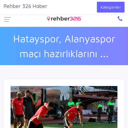
Rehber 326 Haber
Firma Ekle
Kayıt Ol
Giriş Yap
Kategoriler
Hatayspor, Alanyaspor
maçı hazırlıklarını ...