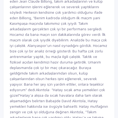
eden Jean Claude Billong, takım arkadaşlarının ve kulüp
çalışanlarının işlerini eğlenerek ve severek yaptıklarını
söyledi. Herkesin kendisine çok yardımcı olduğunu ifade
eden Billiong, "Benim kadroda olduğum ilk maçım yani
Kasımpaşa maçında takımımız çok iyiydi. Takım
arkadaşlarım gerçekten çok iyi bir performans sergiledi.
Hocamız da bana maçın son dakikalarında görev verdi. İlk
maçım olarak çok iyiydik diyebilirim. Analizde bu maça çok
iyi çalıştık. Alanyaspor’un nasıl oynadığını gördük. Hocamız
bize çok iyi bir analiz örneği gösterdi. Bu hafta çok zorlu
antrenmanlar yaptık, bu maçla ilgili çalıştık. Taktik ve
fiziksel açıdan kendimizi hazır duruma getirdik. Umarım
deplasmanda çok iyi bir maç çıkaracağız. Buraya
geldiğimde takım arkadaşlarımdan olsun, kulüp
çalışanlarından olsun herkes işini eğlenerek, severek
yapıyor. Bana her şey için yardım ettiler, onlara teşekkür
ediyorum" dedi.Akıntola: "Hatay sıcak ama yemekleri çok
güzel"Hatay’a alışsa da sıcak havalara daha tam olarak
alışamadığını belirten Babajide David Akıntola, Hatay
yemekleri hakkında ise övgüyle bahsetti. Hatay mutfağının
zengin ve çok iyi olduğuna değinen Akıntola, "Takım
arkadaşlarım bana çok yardımcı oldu. Hatay’a ve takıma