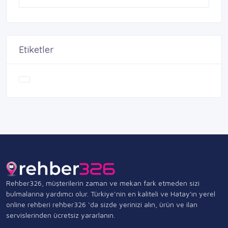
Etiketler
Rehber326, müşterilerin zaman ve mekan fark etmeden sizi
bulmalarına yardımcı olur. Türkiye’nin en kaliteli ve Hatay'ın yerel
online rehberi rehber326 ‘da sizde yerinizi alın, ürün ve ilan
servislerinden ücretsiz yararlanın.