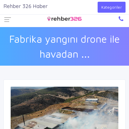
Rehber 326 Haber
Firma Ekle
Kayıt Ol
Giriş Yap
Kategoriler
Fabrika yangını drone ile
havadan ...