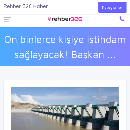
Rehber 326 Haber
Firma Ekle
Kayıt Ol
Giriş Yap
Kategoriler
On binlerce kişiye istihdam
sağlayacak! Başkan ...