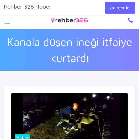
Rehber 326 Haber
Firma Ekle
Kayıt Ol
Giriş Yap
Kategoriler
Kanala düşen ineği itfaiye
kurtardı
Hatay