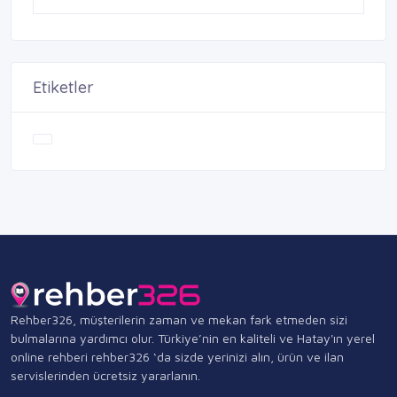
Etiketler
Rehber326, müşterilerin zaman ve mekan fark etmeden sizi
bulmalarına yardımcı olur. Türkiye’nin en kaliteli ve Hatay'ın yerel
online rehberi rehber326 ‘da sizde yerinizi alın, ürün ve ilan
servislerinden ücretsiz yararlanın.