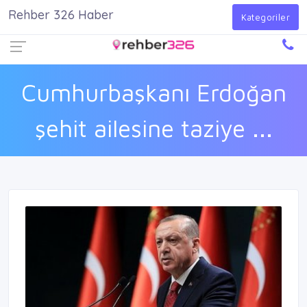
Rehber 326 Haber
Firma Ekle
Kayıt Ol
Giriş Yap
Kategoriler
Cumhurbaşkanı Erdoğan
şehit ailesine taziye ...