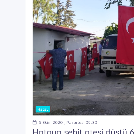
Hatay
5 Ekim 2020 , Pazartesi 09:30
Hataya şehit ateşi düştü 