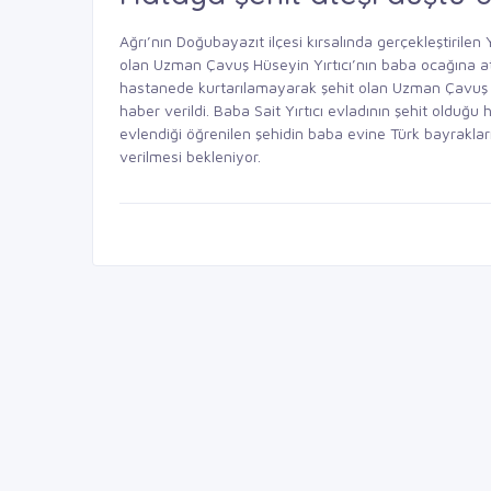
Ağrı’nın Doğubayazıt ilçesi kırsalında gerçekleştirile
olan Uzman Çavuş Hüseyin Yırtıcı’nın baba ocağına at
hastanede kurtarılamayarak şehit olan Uzman Çavuş Hüs
haber verildi. Baba Sait Yırtıcı evladının şehit olduğ
evlendiği öğrenilen şehidin baba evine Türk bayrakları
verilmesi bekleniyor.