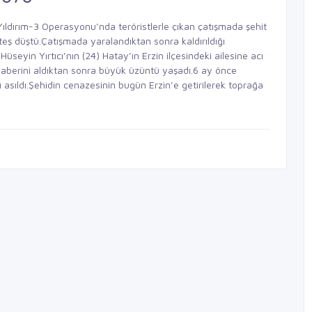
n Yıldırım-3 Operasyonu’nda teröristlerle çıkan çatışmada şehit
eş düştü.Çatışmada yaralandıktan sonra kaldırıldığı
eyin Yırtıcı’nın (24) Hatay’ın Erzin ilçesindeki ailesine acı
u haberini aldıktan sonra büyük üzüntü yaşadı.6 ay önce
 asıldı.Şehidin cenazesinin bugün Erzin’e getirilerek toprağa