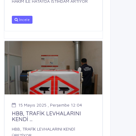
HAKİM İLE HATAYDA İSTİHDAM ARTIYOR
İncele
15 Mayıs 2025 , Perşembe 12:04
HBB, TRAFİK LEVHALARINI
KENDİ ...
HBB, TRAFİK LEVHALARINI KENDİ
ÜRETİYOR