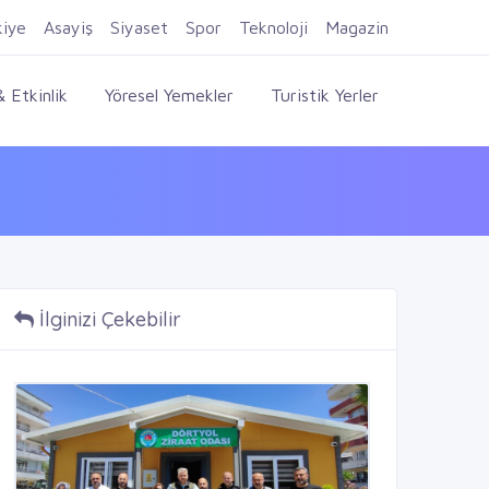
Firma Ekle
Kayıt Ol
Giriş Yap
kiye
Asayiş
Siyaset
Spor
Teknoloji
Magazin
 Etkinlik
Yöresel Yemekler
Turistik Yerler
İlginizi Çekebilir