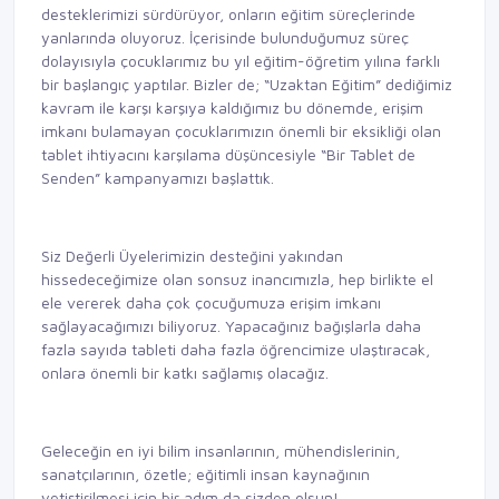
desteklerimizi sürdürüyor, onların eğitim süreçlerinde
yanlarında oluyoruz. İçerisinde bulunduğumuz süreç
dolayısıyla çocuklarımız bu yıl eğitim-öğretim yılına farklı
bir başlangıç yaptılar. Bizler de; “Uzaktan Eğitim” dediğimiz
kavram ile karşı karşıya kaldığımız bu dönemde, erişim
imkanı bulamayan çocuklarımızın önemli bir eksikliği olan
tablet ihtiyacını karşılama düşüncesiyle “Bir Tablet de
Senden” kampanyamızı başlattık.
Siz Değerli Üyelerimizin desteğini yakından
hissedeceğimize olan sonsuz inancımızla, hep birlikte el
ele vererek daha çok çocuğumuza erişim imkanı
sağlayacağımızı biliyoruz. Yapacağınız bağışlarla daha
fazla sayıda tableti daha fazla öğrencimize ulaştıracak,
onlara önemli bir katkı sağlamış olacağız.
Geleceğin en iyi bilim insanlarının, mühendislerinin,
sanatçılarının, özetle; eğitimli insan kaynağının
yetiştirilmesi için bir adım da sizden olsun!