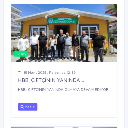
Hatay
15 Mayıs 2025 , Perşembe 12:39
HBB, ÇİFTÇİNİN YANINDA ...
HBB, ÇİFTÇİNİN YANINDA OLMAYA DEVAM EDİYOR
İncele