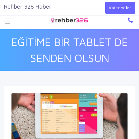
Rehber 326 Haber
Firma Ekle
Kayıt Ol
Giriş Yap
Kategoriler
EĞİTİME BİR TABLET DE
SENDEN OLSUN