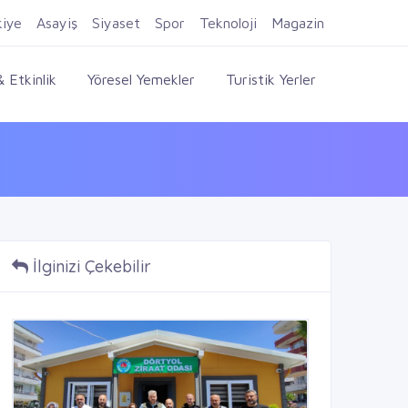
Firma Ekle
Kayıt Ol
Giriş Yap
kiye
Asayiş
Siyaset
Spor
Teknoloji
Magazin
 Etkinlik
Yöresel Yemekler
Turistik Yerler
İlginizi Çekebilir