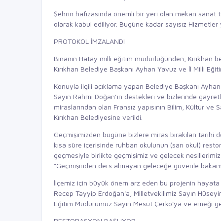
Şehrin hafızasında önemli bir yeri olan mekan sanat t
olarak kabul ediliyor. Bugüne kadar sayısız Hizmetle
PROTOKOL İMZALANDI
Binanın Hatay milli eğitim müdürlüğünden, Kırıkhan b
Kırıkhan Belediye Başkanı Ayhan Yavuz ve İl Milli Eğ
Konuyla ilgili açıklama yapan Belediye Başkanı Ayhan
Sayın Rahmi Doğan’ın destekleri ve bizlerinde gayretli
miraslarından olan Fransız yapısının Bilim, Kültür ve 
Kırıkhan Belediyesine verildi.
Geçmişimizden bugüne bizlere miras bırakılan tarihi do
kısa süre içerisinde ruhban okulunun (sarı okul) rest
geçmesiyle birlikte geçmişimiz ve gelecek nesillerimi
“Geçmişinden ders almayan geleceğe güvenle bakam
İlçemiz için büyük önem arz eden bu projenin haya
Recep Tayyip Erdoğan'a, Milletvekilimiz Sayın Hüseyin
Eğitim Müdürümüz Sayın Mesut Çerko'ya ve emeği geçe
RESTORASYON BAŞLIYOR..