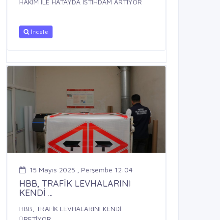
HAKİM İLE HATAYDA İSTİHDAM ARTIYOR
İncele
15 Mayıs 2025 , Perşembe 12:04
HBB, TRAFİK LEVHALARINI
KENDİ ...
HBB, TRAFİK LEVHALARINI KENDİ
ÜRETİYOR