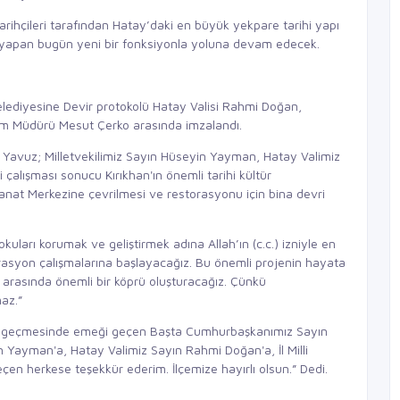
arihçileri tarafından Hatay’daki en büyük yekpare tarihi yapı
r yapan bugün yeni bir fonksiyonla yoluna devam edecek.
elediyesine Devir protokolü Hatay Valisi Rahmi Doğan,
itim Müdürü Mesut Çerko arasında imzalandı.
 Yavuz; Milletvekilimiz Sayın Hüseyin Yayman, Hatay Valimiz
 çalışması sonucu Kırıkhan'ın önemli tarihi kültür
Sanat Merkezine çevrilmesi ve restorasyonu için bina devri
kuları korumak ve geliştirmek adına Allah’ın (c.c.) izniyle en
orasyon çalışmalarına başlayacağız. Bu önemli projenin hayata
z arasında önemli bir köprü oluşturacağız. Çünkü
az.”
ta geçmesinde emeği geçen Başta Cumhurbaşkanımız Sayın
 Yayman'a, Hatay Valimiz Sayın Rahmi Doğan'a, İl Milli
n herkese teşekkür ederim. İlçemize hayırlı olsun.” Dedi.