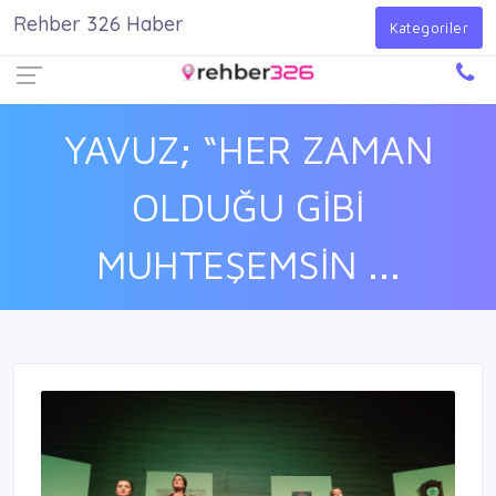
Rehber 326 Haber
Firma Ekle
Kayıt Ol
Giriş Yap
Kategoriler
YAVUZ; “HER ZAMAN
OLDUĞU GİBİ
MUHTEŞEMSİN ...