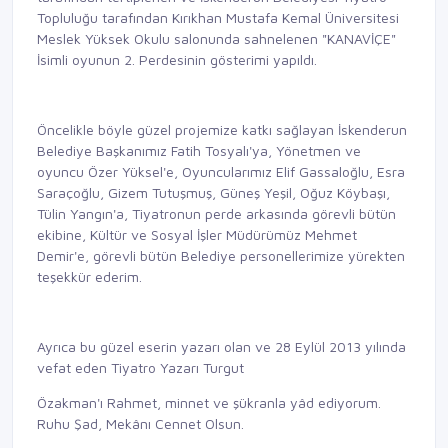
Topluluğu tarafından Kırıkhan Mustafa Kemal Üniversitesi
Meslek Yüksek Okulu salonunda sahnelenen "KANAVİÇE"
İsimli oyunun 2. Perdesinin gösterimi yapıldı.
Öncelikle böyle güzel projemize katkı sağlayan İskenderun
Belediye Başkanımız Fatih Tosyalı'ya, Yönetmen ve
oyuncu Özer Yüksel'e, Oyuncularımız Elif Gassaloğlu, Esra
Saraçoğlu, Gizem Tutuşmuş, Güneş Yeşil, Oğuz Köybaşı,
Tülin Yangın'a, Tiyatronun perde arkasında görevli bütün
ekibine, Kültür ve Sosyal İşler Müdürümüz Mehmet
Demir'e, görevli bütün Belediye personellerimize yürekten
teşekkür ederim.
Ayrıca bu güzel eserin yazarı olan ve 28 Eylül 2013 yılında
vefat eden Tiyatro Yazarı Turgut
Özakman'ı Rahmet, minnet ve şükranla yâd ediyorum.
Ruhu Şad, Mekânı Cennet Olsun.