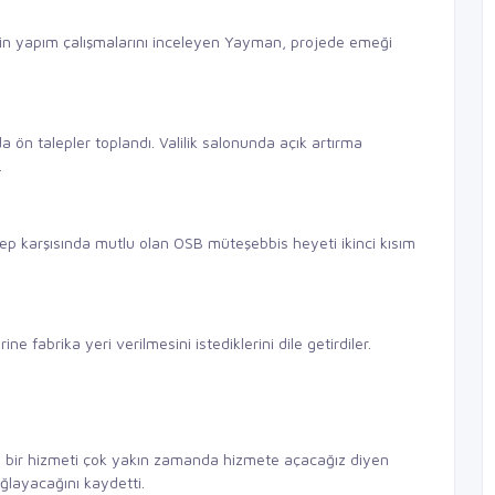
sin yapım çalışmalarını inceleyen Yayman, projede emeği
 ön talepler toplandı. Valilik salonunda açık artırma
.
alep karşısında mutlu olan OSB müteşebbis heyeti ikinci kısım
ine fabrika yeri verilmesini istediklerini dile getirdiler.
de bir hizmeti çok yakın zamanda hizmete açacağız diyen
ğlayacağını kaydetti.