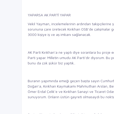
YAPARSA AK PARTİ YAPAR
Vekil Yayman, incelemelerinin ardından takipçilerine şu
sorununa çare üretecek Kırıkhan OSB’de çalışmalar g
3000 kişiye iş ve aş imkanı sağlanacak.
AK Parti Kırıkhan’a ne yaptı diye soranlara bu proje e
Parti yapar. Milletin umudu AK Parti’dir diyorum. Bu p
bunu da çok şükür biz yaptık..
Buranın yapımında emeği geçen başta sayın Cumhurb
Doğan’a, Kırıkhan Kaymakamı Mahmuthan Arslan, Bele
Ömer Erdal Çelik’e ve Kırıkhan Sanayi ve Ticaret Oda
sunuyorum. Onların üstün gayreti olmasaydı bu nokt