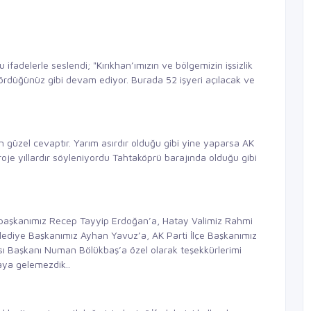
 ifadelerle seslendi; "Kırıkhan’ımızın ve bölgemizin işsizlik
ördüğünüz gibi devam ediyor. Burada 52 işyeri açılacak ve
n güzel cevaptır. Yarım asırdır olduğu gibi yine yaparsa AK
roje yıllardır söyleniyordu Tahtaköprü barajında olduğu gibi
aşkanımız Recep Tayyip Erdoğan’a, Hatay Valimiz Rahmi
diye Başkanımız Ayhan Yavuz’a, AK Parti İlçe Başkanımız
sı Başkanı Numan Bölükbaş’a özel olarak teşekkürlerimi
aya gelemezdik..