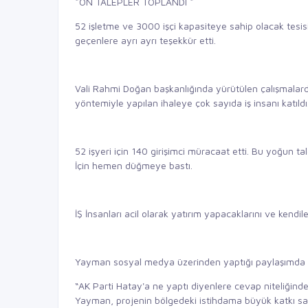
*ÖN TALEPLER TOPLANDI *
52 işletme ve 3000 işçi kapasiteye sahip olacak tesi
geçenlere ayrı ayrı teşekkür etti.
Vali Rahmi Doğan başkanlığında yürütülen çalışmalarda
yöntemiyle yapılan ihaleye çok sayıda iş insanı katıldı
52 işyeri için 140 girişimci müracaat etti. Bu yoğun t
İçin hemen düğmeye bastı.
İŞ İnsanları acil olarak yatırım yapacaklarını ve kendiler
Yayman sosyal medya üzerinden yaptığı paylaşımda
“AK Parti Hatay'a ne yaptı diyenlere cevap niteliğin
Yayman, projenin bölgedeki istihdama büyük katkı sa