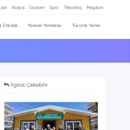
Firma Ekle
Kayıt Ol
Giriş Yap
kiye
Asayiş
Siyaset
Spor
Teknoloji
Magazin
 Etkinlik
Yöresel Yemekler
Turistik Yerler
İlginizi Çekebilir