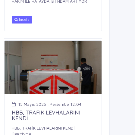
HAKİM İLE HATAYDA İSTİHDAM ARTIYOR
İncele
15 Mayıs 2025 , Perşembe 12:04
HBB, TRAFİK LEVHALARINI
KENDİ ...
HBB, TRAFİK LEVHALARINI KENDİ
ÜRETİYOR