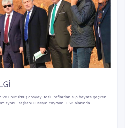
LGİ
n ve unutulmuş dosyayı tozlu raflardan alıp hayata geçiren
r Komisyonu Başkanı Hüseyin Yayman, OSB alanında