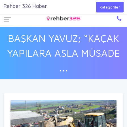
Rehber 326 Haber
Firma Ekle
Kayıt Ol
Giriş Yap
Kategoriler
BAŞKAN YAVUZ; “KAÇAK
YAPILARA ASLA MÜSADE
...