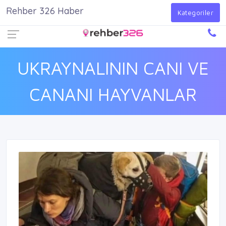
Rehber 326 Haber
Firma Ekle
Kayıt Ol
Giriş Yap
Kategoriler
UKRAYNALININ CANI VE
CANANI HAYVANLAR