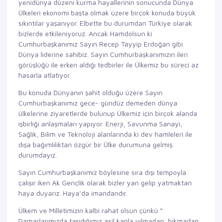
yenidünya düzeni kurma hayallerinin sonucunda Dünya
Ülkeleri ekonomi başta olmak üzere birçok konuda büyük
sıkıntılar yaşanıyor. Elbette bu durumdan Türkiye olarak
bizlerde etkileniyoruz. Ancak Hamdolsun ki
Cumhurbaşkanımız Sayın Recep Tayyip Erdoğan gibi
Dünya liderine sahibiz. Sayın Cumhurbaşkanımızın ileri
görüşlüğü ile erken aldığı tedbirler ile Ülkemiz bu süreci az
hasarla atlatıyor.
Bu konuda Dünyanın şahit olduğu üzere Sayın
Cumhurbaşkanımız gece- gündüz demeden dünya
ülkelerine ziyaretlerde bulunup Ülkemiz için birçok alanda
işbirliği anlaşmaları yapıyor. Enerji, Savunma Sanayi,
Sağlık, Bilim ve Teknoloji alanlarında ki dev hamleleri ile
dışa bağımlılıktan özgür bir Ülke durumuna gelmiş
durumdayız.
Sayın Cumhurbaşkanımız böylesine sıra dışı tempoyla
çalışır iken Ak Gençlik olarak bizler yan gelip yatmaktan
haya duyarız. Haya’da imandandır.
Ülkem ve Milletimizin kalbi rahat olsun çünkü “
Damarlarımızda taşıdığımız asil kanla yılmadan, bıkmadan,