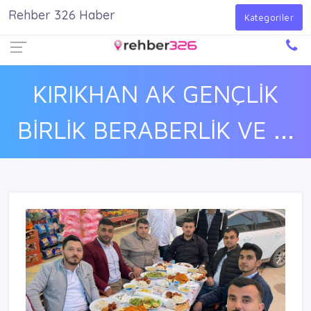
Rehber 326 Haber
Firma Ekle
Kayıt Ol
Giriş Yap
Kategoriler
KIRIKHAN AK GENÇLİK
BİRLİK BERABERLİK VE ...