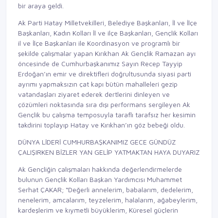
bir araya geldi.
Ak Parti Hatay Milletvekilleri, Belediye Başkanları, İl ve İlçe
Başkanları, Kadın Kolları İl ve ilçe Başkanları, Gençlik Kolları
il ve İlçe Başkanları ile Koordinasyon ve programlı bir
şekilde çalışmalar yapan Kırıkhan Ak Gençlik Ramazan ayı
öncesinde de Cumhurbaşkanımız Sayın Recep Tayyip
Erdoğan’ın emir ve direktifleri doğrultusunda siyasi parti
ayrımı yapmaksızın çat kapı bütün mahalleleri gezip
vatandaşları ziyaret ederek dertlerini dinleyen ve
çözümleri noktasında sıra dışı performans sergileyen Ak
Gençlik bu çalışma temposuyla taraflı tarafsız her kesimin
takdirini toplayıp Hatay ve Kırıkhan’ın göz bebeği oldu.
DÜNYA LİDERİ CUMHURBAŞKANIMIZ GECE GÜNDÜZ
ÇALIŞIRKEN BİZLER YAN GELİP YATMAKTAN HAYA DUYARIZ
Ak Gençliğin çalışmaları hakkında değerlendirmelerde
bulunun Gençlik Kolları Başkan Yardımcısı Muhammet
Serhat ÇAKAR; “Değerli annelerim, babalarım, dedelerim,
nenelerim, amcalarım, teyzelerim, halalarım, ağabeylerim,
kardeşlerim ve kıymetli büyüklerim, Küresel güçlerin