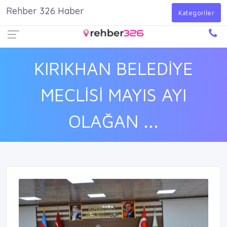
Rehber 326 Haber
Firma Ekle
Kayıt Ol
Giriş Yap
Kategoriler
KIRIKHAN BELEDİYE
MECLİSİ MAYIS AYI
OLAĞAN ...