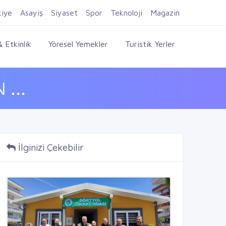
Firma Ekle
Kayıt Ol
Giriş Yap
kiye
Asayiş
Siyaset
Spor
Teknoloji
Magazin
 Etkinlik
Yöresel Yemekler
Turistik Yerler
...
İlginizi Çekebilir