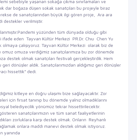
demi sebebiyle yaşanan sokağa çıkma sınırlamaları ve
k dar boğaza düşen sokak sanatçıları bu projeyle biraz
erekse de sanatçılarından büyük ilgi gören proje, Ara ara
destekler verilmiştir.
aşlanmıştır.Pandemi yüzünden tüm dünyada olduğu gibi
ini ifade eden Tayvan Kültür Merkezi PR.Dr. Chıu Chen Yu
ek olmaya çalışıyoruz. Tayvan Kültür Merkezi olarak biz de
de omuz omuza verdiğimiz sanatçılarımıza bu zor dönemde
za destek olmak sanatçıları festivali gerçekleştirdik. Hem
eri dönüşler aldık. Sanatçılarımızdan aldığımız geri dönüşler
cı hissettik” dedi.
diğimiz kitleye en doğru ulaşımı bize sağlayacaktır. Zor
eri için fırsat tanınıp bu dönemde yalnız olmadıklarını
yal belediyecilik yönümüz tekrar hissettirilecektir.
österen sanatçılarımızın ve tüm sanat faaliyetlerinin
kları zorluklara karşı destek olmak. Onların Reyhanlı
i sağlamak onlara maddi manevi destek olmak istiyoruz.
nun yanında