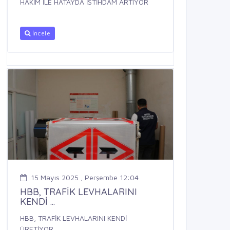
HAKİM İLE HATAYDA İSTİHDAM ARTIYOR
İncele
15 Mayıs 2025 , Perşembe 12:04
HBB, TRAFİK LEVHALARINI
KENDİ ...
HBB, TRAFİK LEVHALARINI KENDİ
ÜRETİYOR