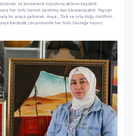
österiler ve konserlerle buluşturacaklarını kaydetti.
 üzere her türlü hizmet tarafımız dan karşılanacaktır. Tayvan
çıyla bir araya getirerek Asya , Türk ve orta doğu motifinin
nya kardeşlik çerçevesinde her türlü Desteğe hazırız.