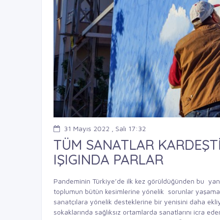
31 Mayıs 2022 , Salı 17:32
TÜM SANATLAR KARDEŞTİR
IŞIGINDA PARLAR
Pandeminin Türkiye’de ilk kez görüldüğünden bu yan
toplumun bütün kesimlerine yönelik sorunlar yaşamas
sanatçılara yönelik desteklerine bir yenisini daha ekl
sokaklarında sağlıksız ortamlarda sanatlarını icra e