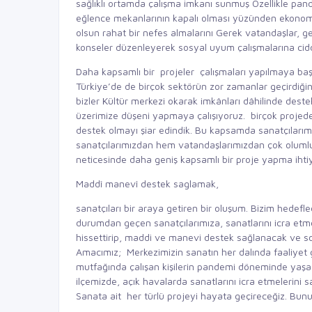
sağlıklı ortamda çalışma imkanı sunmuş Özellikle pan
eğlence mekanlarının kapalı olması yüzünden ekonomi
olsun rahat bir nefes almalarını Gerek vatandaşlar, g
konseler düzenleyerek sosyal uyum çalışmalarına ciddi 
Daha kapsamlı bir projeler çalışmaları yapılmaya b
Türkiye’de de birçok sektörün zor zamanlar geçirdiğ
bizler Kültür merkezi okarak imkânları dâhilinde dest
üzerimize düşeni yapmaya çalışıyoruz. birçok proje
destek olmayı şiar edindik. Bu kapsamda sanatçılarımı
sanatçılarımızdan hem vatandaşlarımızdan çok olumlu g
neticesinde daha geniş kapsamlı bir proje yapma ihtiya
Maddî manevî destek saglamak,
sanatçıları bir araya getiren bir oluşum. Bizim hedefle
durumdan geçen sanatçılarımıza, sanatlarını icra etmel
hissettirip, maddi ve manevi destek sağlanacak ve sos
Amacımız; Merkezimizin sanatın her dalında faaliyet g
mutfağında çalışan kişilerin pandemi döneminde yaşadı
ilçemizde, açık havalarda sanatlarını icra etmelerin
Sanata ait her türlü projeyi hayata geçireceğiz. Bu