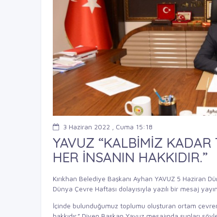
3 Haziran 2022 , Cuma 15:18
YAVUZ “KALBİMİZ KADAR
HER İNSANIN HAKKIDIR.”
Kırıkhan Belediye Başkanı Ayhan YAVUZ 5 Haziran Dün
Dünya Çevre Haftası dolayısıyla yazılı bir mesaj yayın
İçinde bulunduğumuz toplumu oluşturan ortam çevremi
hakkıdır.” Diyen Başkan Yavuz mesajında şunları söyle