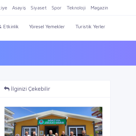
Firma Ekle
Kayıt Ol
Giriş Yap
kiye
Asayiş
Siyaset
Spor
Teknoloji
Magazin
 Etkinlik
Yöresel Yemekler
Turistik Yerler
.
İlginizi Çekebilir