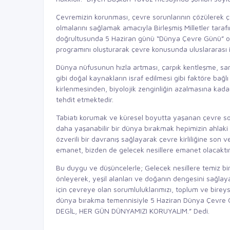
Çevremizin korunması, çevre sorunlarının çözülerek çe
olmalarını sağlamak amacıyla Birleşmiş Milletler tara
doğrultusunda 5 Haziran günü “Dünya Çevre Günü” olar
programını oluşturarak çevre konusunda uluslararası iş
Dünya nüfusunun hızla artması, çarpık kentleşme, san
gibi doğal kaynakların israf edilmesi gibi faktöre bağl
kirlenmesinden, biyolojik zenginliğin azalmasına kadar
tehdit etmektedir.
Tabiatı korumak ve küresel boyutta yaşanan çevre so
daha yaşanabilir bir dünya bırakmak hepimizin ahlaki v
özverili bir davranış sağlayarak çevre kirliliğine son
emanet, bizden de gelecek nesillere emanet olacaktı
Bu duygu ve düşüncelerle; Gelecek nesillere temiz bir
önleyerek, yeşil alanları ve doğanın dengesini sağlay
için çevreye olan sorumluluklarımızı, toplum ve bireyse
dünya bırakma temennisiyle 5 Haziran Dünya Çevre Gü
DEGİL, HER GÜN DÜNYAMIZI KORUYALIM.” Dedi.