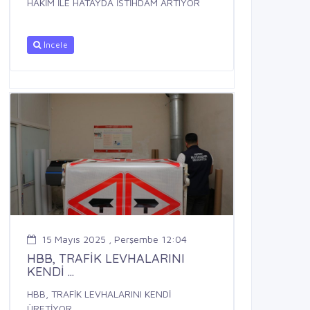
HAKİM İLE HATAYDA İSTİHDAM ARTIYOR
İncele
15 Mayıs 2025 , Perşembe 12:04
HBB, TRAFİK LEVHALARINI
KENDİ ...
HBB, TRAFİK LEVHALARINI KENDİ
ÜRETİYOR