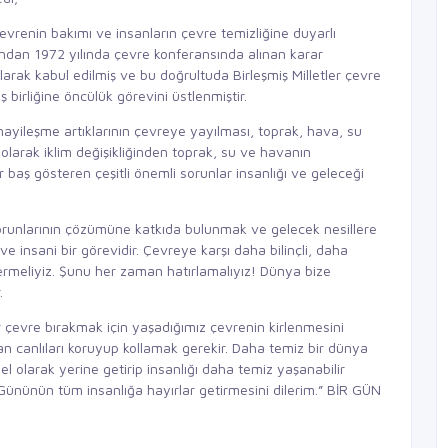
vrenin bakımı ve insanların çevre temizliğine duyarlı
fından 1972 yılında çevre konferansında alınan karar
ak kabul edilmiş ve bu doğrultuda Birleşmiş Milletler çevre
 birliğine öncülük görevini üstlenmiştir.
ayileşme artıklarının çevreye yayılması, toprak, hava, su
ı olarak iklim değişikliğinden toprak, su ve havanın
 baş gösteren çeşitli önemli sorunlar insanlığı ve geleceği
runlarının çözümüne katkıda bulunmak ve gelecek nesillere
e insani bir görevidir. Çevreye karşı daha bilinçli, daha
 vermeliyiz. Şunu her zaman hatırlamalıyız! Dünya bize
r.
 çevre bırakmak için yaşadığımız çevrenin kirlenmesini
an canlıları koruyup kollamak gerekir. Daha temiz bir dünya
l olarak yerine getirip insanlığı daha temiz yaşanabilir
nünün tüm insanlığa hayırlar getirmesini dilerim.” BİR GÜN