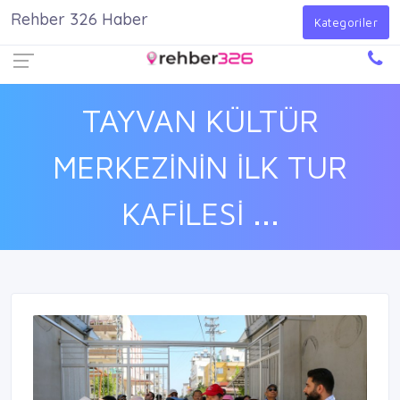
Rehber 326 Haber
Firma Ekle
Kayıt Ol
Giriş Yap
Kategoriler
TAYVAN KÜLTÜR
MERKEZİNİN İLK TUR
KAFİLESİ ...