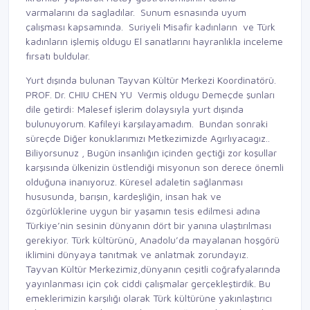
varmalarını da sagladılar. Sunum esnasında uyum
çalışması kapsamında. Suriyeli Misafir kadınların ve Türk
kadınların işlemiş oldugu El sanatlarını hayranlıkla inceleme
fırsatı buldular.
Yurt dışında bulunan Tayvan Kültür Merkezi Koordinatörü.
PROF. Dr. CHIU CHEN YU Vermiş oldugu Demeçde şunları
dile getirdi: Malesef işlerim dolaysıyla yurt dışında
bulunuyorum. Kafileyi karşılayamadım. Bundan sonraki
süreçde Diğer konuklarımızı Metkezimizde Agırlıyacagız..
Biliyorsunuz , Bugün insanlığın içinden geçtiği zor koşullar
karşısında ülkenizin üstlendiği misyonun son derece önemli
olduğuna inanıyoruz. Küresel adaletin sağlanması
hususunda, barışın, kardeşliğin, insan hak ve
özgürlüklerine uygun bir yaşamın tesis edilmesi adına
Türkiye’nin sesinin dünyanın dört bir yanına ulaştırılması
gerekiyor. Türk kültürünü, Anadolu’da mayalanan hoşgörü
iklimini dünyaya tanıtmak ve anlatmak zorundayız.
Tayvan Kültür Merkezimiz,dünyanın çeşitli coğrafyalarında
yayınlanması için çok ciddi çalışmalar gerçekleştirdik. Bu
emeklerimizin karşılığı olarak Türk kültürüne yakınlaştırıcı