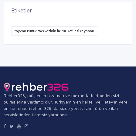
Etiketler
tayvan kültür merkezi̇ni̇n i̇lk tur kafi̇lesi̇ reyhanli
Rehber326, müşterilerin zaman ve mekan fark etmeden sizi
bulmalarına yardımcı olur. Türkiye’nin en kaliteli ve Hatay'ın yerel
online rehberi rehber326 ‘da sizde yerinizi alın, ürün ve ilan
servislerinden ücretsiz yararlanın.