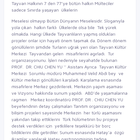
Tayvan Halkının 7 den 77’ye bütün halkın Mülteciler
sadece Sınırda yaşayan ülkelerin
Meselesi olmayıp Bütün Dünyanın Meselesidir. Sloganıyla
yola çıkan halkın farklı Ülkelerde olsa bile Tek yürek
olmakda. Hangi Ülkede Tayvanlıların yapmış oldukları
projeler onlar için hayati önem taşımak da. Dönem dönem
gönüllülerin şimdide Turların uğrak yeri olan Tayvan Kültür
Merkezi Tayvandan gelen misafirlerini agırladı. Tur
organizasyonunu. İşleri nedeniyle seyahatde bulunan
PROF. DR. CHIU CHEN YU ‘’ Asistanı Ayrıca Tayvan Kültür
Merkezi Sorumlu müdürü Muhammed Velid Abdi bey ve
Kültür merkezi gönüllüleri karşıladı. Karşılama esnasında
misafirlere Merkez gezdirilerek. Merkezin yapım aşaması
ve Vizyonu hakkında sunum yapıldı. ABD’de yaşamalarına
ragmen Merkez koordinatörü PROF. DR . CHIU CHEN YU
beyefendinin detay çalışmaları Tanıtım organizasyonu ve
bilişim projeleri sayesinde Merkezin her türlü aşamasını
yakından takip ettiklerini Türk hülümetinin bu projeye
destek verdikleri için yetkililere teşekkürü bir borç
bildiklerini dile getirdiler. Sunum esnasında Hatay’a özgü
ikramlar yapılarak Hatay gastronomisinin tadına