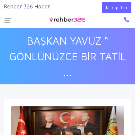
Rehber 326 Haber
Firma Ekle
Kayıt Ol
Giriş Yap
Kategoriler
BAŞKAN YAVUZ “
GÖNLÜNÜZCE BİR TATİL
...