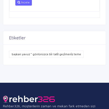
İncele
Etiketler
başkan yavuz “ gönlünüzce bi̇r tati̇l geçi̇meni̇z teme
Rehber326, müşterilerin zaman ve mekan fark etmeden sizi