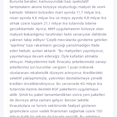
Bununla beraber, kamuoyundaki bazı spekülatif
tartışmaların aksine bütçeye oluşturduğu maliyet de sınırlı
kalmıştır. Nitekim bütçeden mart ayında 11,7 milyar lira,
nisan ayında 4,6 milyar lira ve mayıs ayında 4,8 milyar lira
olmak üzere toplam 21,1 milyar lira tutarında ödeme
gerçekleşmiştir. Ayrıca, KKM uygulamasının bütçeye olası
maliyeti Bakanlığımız tarafından farklı senaryolar dahilinde
yakinen takip ediliyor."Çeşitli mecralarda gündeme getirilen
"şişirilmiş" bazı rakamların gerçeği yansıtmadığını ifade
eden Nebati, şunları aktardı: "Bu maliyetleri yayınlıyoruz,
yayınlamaya devam edeceğiz. Öyle kafadan atmakla
olmuyor. Maliyetlerimiz belli. İhracatçı şirketlerimizle sanayi
şirketlerimiz için kurumlar vergisini 1 puan indirerek
uluslararası rekabetçilik düzeyini artırıyoruz. Kredilerdeki
selektif yaklaşımımızla, yatırımları desteklemeye yönelik
kredileri önceliklendiriyoruz. Bu çerçevede 60 milyar lira
tutarında Hazine destekli KGF paketlerini uygulamaya
aldık. Şimdi bu paket tamamlandıktan sonra yeni paketleri
de devreye alma zamanı geliyor. Benzer şekilde
ihracatçılara ve turizm sektöründe faaliyet gösteren
girişimcilere uzun vadeli finansman sağlamak üzere 150
milyar liralık bir imkanı da hayata geçirdik. Bu adımlara