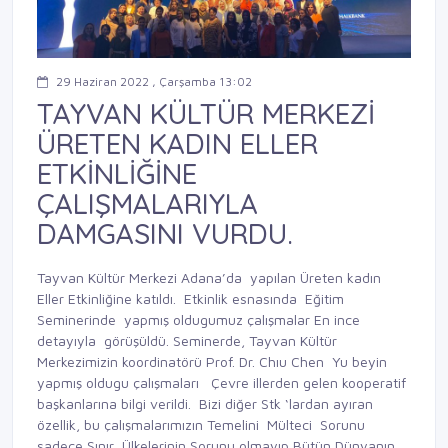
29 Haziran 2022 , Çarşamba 13:02
TAYVAN KÜLTÜR MERKEZİ
ÜRETEN KADIN ELLER
ETKİNLİĞİNE
ÇALIŞMALARIYLA
DAMGASINI VURDU.
Tayvan Kültür Merkezi Adana’da yapılan Üreten kadın
Eller Etkinliğine katıldı. Etkinlik esnasında Eğitim
Seminerinde yapmış oldugumuz çalışmalar En ince
detayıyla görüşüldü. Seminerde, Tayvan Kültür
Merkezimizin koordinatörü Prof. Dr. Chıu Chen Yu beyin
yapmış oldugu çalışmaları Çevre illerden gelen kooperatif
başkanlarına bilgi verildi. Bizi diğer Stk ‘lardan ayıran
özellik, bu çalışmalarımızın Temelini Mülteci Sorunu
sadece Sınır Ülkelerinin Sorunu olmayıp Bütün Dünyanın