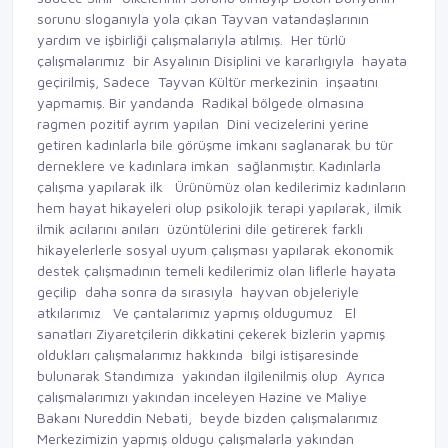
sorunu sloganıyla yola çıkan Tayvan vatandaşlarının
yardım ve işbirliği çalışmalarıyla atılmış. Her türlü
çalışmalarımız bir Asyalının Disiplini ve kararlıgıyla hayata
geçirilmiş, Sadece Tayvan Kültür merkezinin inşaatını
yapmamış. Bir yandanda Radikal bölgede olmasına
ragmen pozitif ayrım yapılan Dini vecizelerini yerine
getiren kadınlarla bile görüşme imkanı saglanarak bu tür
derneklere ve kadınlara imkan sağlanmıştır. Kadınlarla
çalışma yapılarak ilk Ürünümüz olan kedilerimiz kadınların
hem hayat hikayeleri olup psikolojik terapi yapılarak, ilmik
ilmik acılarını anıları üzüntülerini dile getirerek farklı
hikayelerlerle sosyal uyum çalışması yapılarak ekonomik
destek çalışmadının temeli kedilerimiz olan liflerle hayata
geçilip daha sonra da sırasıyla hayvan objeleriyle
atkılarımız Ve çantalarımız yapmış oldugumuz El
sanatları Ziyaretçilerin dikkatini çekerek bizlerin yapmış
oldukları çalışmalarımız hakkında bilgi istişaresinde
bulunarak Standımıza yakından ilgilenilmiş olup Ayrıca
çalışmalarımızı yakından inceleyen Hazine ve Maliye
Bakanı Nureddin Nebati, beyde bizden çalışmalarımız
Merkezimizin yapmış oldugu çalışmalarla yakından