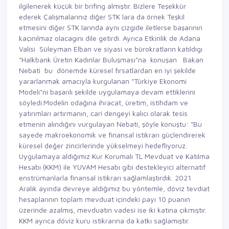
ilgilenerek küçük bir brifing almıştır. Bizlere Teşekkür
ederek Çalışmalarınız diğer STK lara da örnek Teşkil
etmesini diğer STK larında aynı çizgide iletlerse başarının
kaçınılmaz olacagını dile getirdi. Ayrıca Etkinlik de Adana
Valisi Süleyman Elban ve siyasi ve bürokratların katıldıgı
"Halkbank Üretin Kadınlar Buluşması"na konuşan Bakan
Nebati bu dönemde küresel fırsatlardan en iyi şekilde
yararlanmak amacıyla kurgulanan "Türkiye Ekonomi
Modeli"ni başarılı şekilde uygulamaya devam ettiklerini
söyledi.Modelin odağına ihracat, üretim, istihdam ve
yatırımları artırmanın, cari dengeyi kalıcı olarak tesis
etmenin alındığını vurgulayan Nebati, şöyle konuştu: "Bu
sayede makroekonomik ve finansal istikrarı güçlendirerek
küresel değer zincirlerinde yükselmeyi hedefliyoruz.
Uygulamaya aldığımız Kur Korumalı TL Mevduat ve Katılma
Hesabı (KKM) ile YUVAM Hesabı gibi destekleyici alternatif
enstrümanlarla finansal istikrarı sağlamlaştırdık. 2021
Aralık ayında devreye aldığımız bu yöntemle, döviz tevdiat
hesaplarının toplam mevduat içindeki payı 10 puanın
üzerinde azalmış, mevduatın vadesi ise iki katına çıkmıştır.
KKM ayrıca döviz kuru istikrarına da katkı sağlamıştır.