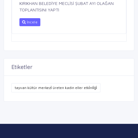
KIRIKHAN BELEDİYE MECLİSİ ŞUBAT AYI OLAĞAN
TOPLANTISINI YAPTI
İncele
Etiketler
tayvan kültür merkezi̇ üreten kadin eller etki̇nli̇ği̇