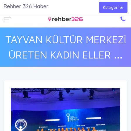
Rehber 326 Haber
Firma Ekle
Kayıt Ol
Giriş Yap
Kategoriler
TAYVAN KÜLTÜR MERKEZİ
ÜRETEN KADIN ELLER ...