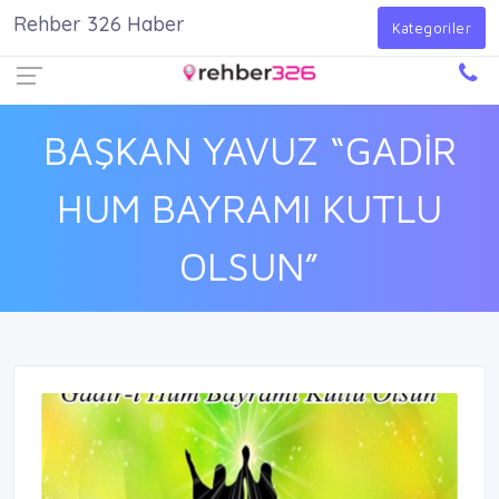
Rehber 326 Haber
Firma Ekle
Kayıt Ol
Giriş Yap
Kategoriler
BAŞKAN YAVUZ “GADİR
HUM BAYRAMI KUTLU
OLSUN”