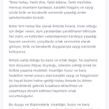
“İlimiz Hatay; Farklı dine, farklı kökene, farklı mezhebe
mensup insanların kardeşçe, karşılıklı hoşgörü ve saygı
içinde birlik ve beraberlik içerisinde yaşadığı ender
şehirlerimizden birisidir.
Bizler tüm Hatay’lılar olarak ilimizde İnsana, insan olduğu
için değer veren, aynı yaratandan yaratılmanın bilinciyle
her inanç ve kültürden vatandaşımızın kardeşçe yaşadığı
bayram sevincini, yüzyıllardır ortak sevincimiz olarak
görüyor, birlik ve beraberlik duygularıyla saygı içerisinde
kutluyoruz.
İlimizin sahip olduğu bu eşsiz ve ortak değer, hiç şüphesiz
tüm dünyanın ihtiyaç duyduğu, özlemini çektiği örnek bir
birlikte yaşama modelidir. İnsanlığın huzur ve barış
hedefinin temel unsuru olan karşılıklı saygı ve hoşgörünün
bir hayat biçimi haline geldiği Hatay ilimizde bu iklimin
güçlendirilerek gelecek kuşaklara aktarılması ve
yaşatmaya devam edilmesi hepimizin ortak
sorumluluğudur.
Bu duygu ve düşüncelerle, insanlığın, huzur ve barış