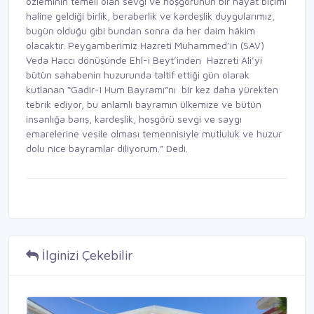
özleminin temeli olan sevgi ve hoşgörünün bir hayat biçimi
haline geldiği birlik, beraberlik ve kardeşlik duygularımız,
bugün olduğu gibi bundan sonra da her daim hâkim
olacaktır. Peygamberimiz Hazreti Muhammed’in (SAV)
Veda Haccı dönüşünde Ehl-i Beyt’inden Hazreti Ali’yi
bütün sahabenin huzurunda taltif ettiği gün olarak
kutlanan “Gadir-i Hum Bayramı”nı bir kez daha yürekten
tebrik ediyor, bu anlamlı bayramın ülkemize ve bütün
insanlığa barış, kardeşlik, hoşgörü sevgi ve saygı
emarelerine vesile olması temennisiyle mutluluk ve huzur
dolu nice bayramlar diliyorum.” Dedi.
İlginizi Çekebilir