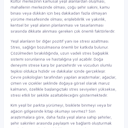
Kültür merkezinin kamusal yeşil alanlardan oluşması,
mahallenin merkezinde olması, çoğu şehir sakini, kamu
binası veya dükkân için beş dakikadan fazla olmayan
yürüme mesafesinde olması; erişilebilirlik ve yakınlık,
kentsel bir yeşil alanın planlanması ve tasarlanması
sırasında dikkate alınması gereken çok önemli faktörlerdir.
Yeşil alanların bir diğer pozitif yanı ise stresi azaltması.
Stres, sağlığın bozulmasına önemli bir katkıda bulunur.
Çözülmeden bırakıldığında, uzun vadeli stres bağışıklık
sistemi sorunlarına ve hastalığına yol açabilir. Doğa
deneyimi strese karşı bir panzehirdir ve vücudun olumlu
tepkisi oldukça hızlıdır ve dakikalar içinde gerçekleşir.
Çevre psikologları tarafından yapılan araştırmalar; ağaçlar,
çimen ve çiçekler şeklinde doğaya görsel olarak maruz
kalmanın, özellikle başlangıçtaki stres seviyeleri yüksekse,
stresi etkili bir şekilde azaltabileceğini göstermektedir.
Kim yeşil bir parkta yürümeyi, bisiklete binmeyi veya bir
ağacın gölgesinde kitap okumayı sevmez? Son
araştırmalara göre, daha fazla yeşil alana sahip şehirler,
şehir sakinleri arasında paylaşım ve bağlantı oluşturmak