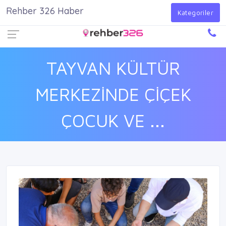
Rehber 326 Haber
Firma Ekle
Kayıt Ol
Giriş Yap
Kategoriler
TAYVAN KÜLTÜR
MERKEZİNDE ÇİÇEK
ÇOCUK VE ...