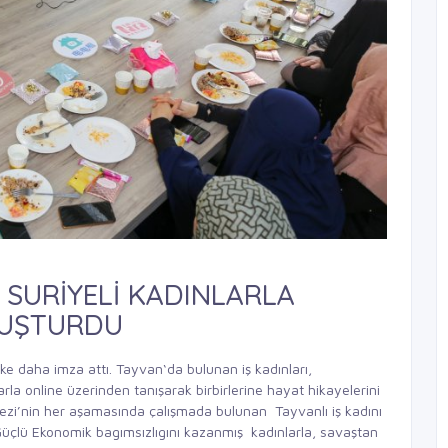
 SURİYELİ KADINLARLA
LUŞTURDU
ke daha imza attı. Tayvan‘da bulunan iş kadınları,
la online üzerinden tanışarak birbirlerine hayat hikayelerini
kezi’nin her aşamasında çalışmada bulunan Tayvanlı iş kadını
çlü Ekonomik bagımsızlıgını kazanmış kadınlarla, savaştan