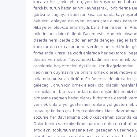
kaçarak her şeyini yitiren, yeni bir yaşama merhaba
farklı kültürün kadınlarının kaynaşarak, birbirlerine
görüşme saglayan kadınlar, kısa zamanda kaynaşarak
öyküleri anlayan dinleyen onlara çare olmak isteyen
Hikayeleri oldukça anlamlıydı. Lara hanım benim Ama
rollerini her daim üstlenir. Bazen eştir. Annedir. dışar
dışarda hem içerde ciddi anlamda dengeyi sağlar farkl
kadınlar da çok çalışırlar heryerdeler her sektörde görebi
firmalarda kimisi ise ciddi anlamda her sektörde başa
destek vermekte. Tayvandaki kadınların ekonomik bağı
problemle baş etmeleri öykülerini kendi ağızlarından
kadınların duymasını ve onlara örnek olarak motive ol
anlamda mutsuz gördüm. En önemlisi de bir kadın için
geleceği , onun için örnek alacak idol olacak insanlar
olmadıklarını taa uzaklardan onları düşündüklerimizi di
olmasına rağmen kadın olarak birbirimize destek verme
vermek onlara yol göstermek, onlara yol göstermek ve 
araya getirirken çok heyecanlandım. Nasıl davranmam
sözüme her davranışma çok dikkat etmek zorunda kald
Onlar benim samimiyetime inanınca daha da rahatlad
artık aynı toplumun insana aynı gezegenin üzerinde yaşa
olarak,onlar kendi sorunlarını dile getirdi karşı tara