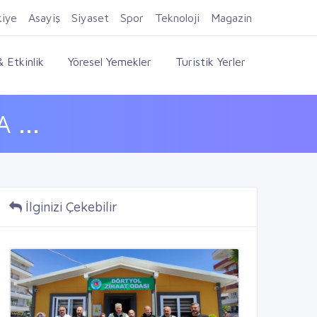
Firma Ekle
Kayıt Ol
Giriş Yap
kiye
Asayiş
Siyaset
Spor
Teknoloji
Magazin
 Etkinlik
Yöresel Yemekler
Turistik Yerler
 ...
İlginizi Çekebilir