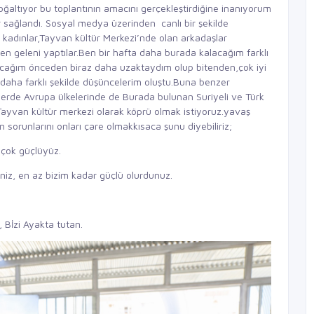
çoğaltıyor bu toplantının amacını gerçekleştirdiğine inanıyorum
r sağlandı. Sosyal medya üzerinden canlı bir şekilde
kadınlar,Tayvan kültür Merkezi’nde olan arkadaşlar
nden geleni yaptılar.Ben bir hafta daha burada kalacağım farklı
tacağım önceden biraz daha uzaktaydım olup bitenden,çok iyi
ha farklı şekilde düşüncelerim oluştu.Buna benzer
elerde Avrupa ülkelerinde de Burada bulunan Suriyeli ve Türk
,Tayvan kültür merkezi olarak köprü olmak istiyoruz.yavaş
sorunlarını onları çare olmakkısaca şunu diyebiliriz;
z çok güçlüyüz.
iniz, en az bizim kadar güçlü olurdunuz.
, Bİzi Ayakta tutan.