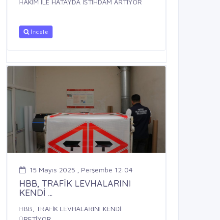
HAKİM İLE HATAYDA İSTİHDAM ARTIYOR
İncele
15 Mayıs 2025 , Perşembe 12:04
HBB, TRAFİK LEVHALARINI
KENDİ ...
HBB, TRAFİK LEVHALARINI KENDİ
ÜRETİYOR