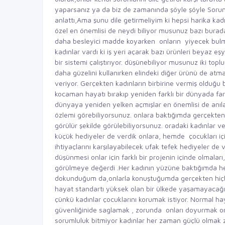
yaparsanız ya da biz de zamanında şöyle şöyle Sorunl
anlattı,Ama şunu dile getirmeliyim ki hepsi harika kad
özel en önemlisi de neydi biliyor musunuz bazı burada
daha besleyici madde koyarken onların yiyecek bulmad
kadınlar vardı ki iş yeri açarak bazı ürünleri beyaz eşy
bir sistemi çalıştırıyor. düşünebiliyor musunuz iki to
daha güzelini kullanırken elindeki diğer ürünü de atm
veriyor. Gerçekten kadınların birbirine vermiş olduğu 
kocaman hayatı bırakıp yeniden farklı bir dünyada farkl
dünyaya yeniden yelken açmışlar en önemlisi de anılar
özlemi görebiliyorsunuz. onlara baktığımda gerçekten h
görülür şekilde görülebiliyorsunuz. oradaki kadınlar 
küçük hediyeler de verdik onlara, hemde çocukları için
ihtiyaçlarını karşılayabilecek ufak tefek hediyeler de v
düşünmesi onlar için farklı bir projenin içinde olma
görülmeye değerdi .Her kadının yüzüne baktığımda hep
dokunduğum da,onlarla konuştuğumda gerçekten hiçbi
hayat standartı yüksek olan bir ülkede yaşamayacağın
çünkü kadınlar çocuklarını korumak istiyor. Normal hay
güvenliğinide saglamak , zorunda onları doyurmak on
sorumluluk bitmiyor kadınlar her zaman güçlü olmak 