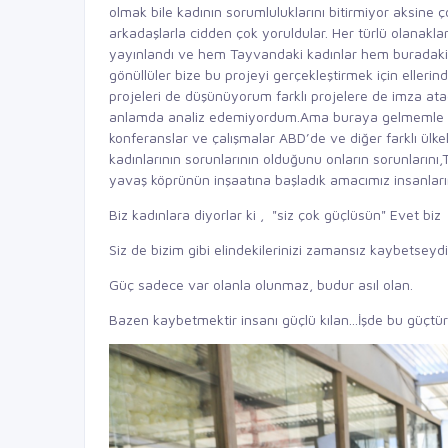
olmak bile kadının sorumluluklarını bitirmiyor aksine 
arkadaşlarla cidden çok yoruldular. Her türlü olanakla
yayınlandı ve hem Tayvandaki kadınlar hem buradaki 
gönüllüler bize bu projeyi gerçekleştirmek için elleri
projeleri de düşünüyorum farklı projelere de imza a
anlamda analiz edemiyordum.Ama buraya gelmemle da
konferanslar ve çalışmalar ABD’de ve diğer farklı ülk
kadınlarının sorunlarının olduğunu onların sorunlarını
yavaş köprünün inşaatına başladık amacımız insanların 
Biz kadınlara diyorlar ki , "siz çok güçlüsün" Evet bi
Siz de bizim gibi elindekilerinizi zamansız kaybetseyd
Güç sadece var olanla olunmaz, budur asıl olan.
Bazen kaybetmektir insanı güçlü kılan...İşde bu güçtür