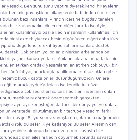
ar yaşadık. Ben şunu şunu yaptım diyerek kendi hikayelerini
ınlar benimle paylaştıkları hikayelerde birbirinden önemli ve
 bulunan bazı insanlara. Pirincin içersine buğday taneleri
a bile zorlanmadını dinlerken diğer tarafta ise öyle
alarının kullanılmayıp başka kadın insanların kullanılması için
plumda birisi ekmek yiyecek besin düşünürken diğeri daha lüks
ayıp onu değerlendirerek ihtiyaç sahibi insanlara destek
bu destek Çok önemliydi onları dinlerken arkalarında bir
ı bir yaşamı konuşuyorlardı. Anılarını akrabalarına farklı bir
ını, anlatırken oradaki yaşamlarını anlatırken çok büyük bir
er türlü ihtiyaçlarını karşılanabilir ama mutsuzlukları gözle
ve hepimiz küçük çapta onları düşündüğümüz için. Onlara
 eğitim araçlarıydı. Kadınlara ise kendilerinin özel
erdiğimizde çok şaşırdılar.hiç tanımadıkları insanların onları
ları,unutulmadıklarını görmek önemsenmek gerçekten
siyle ayrı ayrı konuştuğumda farklı bir dünyaydı ve onlara
r üniversitede okutulmayan bir tecrübe yaşadım. farklı
ız bir duygu. Biliyorsunuz savaşta en çok kadın mağdur olur.
atdaki rolü bu sefer ikiye katlanıyor. Bu sefer Ailesinin can
lara yeniden bir yuva kurmak zorunda. savaşta bile
zorunda.aç olan ailesini kadın doyurmak zorunda savaşta