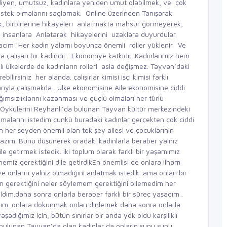
 diyen, umutsuz, kadınlara yeniden umut olabilmek, ve çok
 Destek olmalarını saglamak. Online üzerinden Tanışarak
, birbirlerine hikayeleri anlatmakta mahsur görmeyerek,
 insanlara Anlatarak hikayelerini uzaklara duyurdular.
cım: Her kadın yalamı boyunca önemli roller yüklenir. Ve
ıda çalışan bir kadındır . Ekonomiye katkıdır. Kadınlarımız hem
ı ülkelerde de kadınların rolleri asla değişmez. Tayvan’daki
lirsiniz her alanda. çalışırlar kimisi işçi kimisi farklı
rıyla çalışmakda . Ülke ekonomisine Aile ekonomisine ciddi
msızlıklarını kazanması ve güçlü olmaları her türlü
. Öykülerini Reyhanlı‘da bulunan Tayvan kültür merkezindeki
malarını istedim çünkü buradaki kadınlar gerçekten çok ciddi
 her şeyden önemli olan tek şey ailesi ve çocuklarının
 lazım. Bunu düşünerek oradaki kadınlarla beraber yalnız
le getirmek istedik. iki toplum olarak farklı bir yaşamımız
miz gerektiğini dile getirdikEn önemlisi de onlara ilham
onların yalnız olmadığını anlatmak istedik. ama onları bir
 gerektiğini neler söylemem gerektiğini bilemedim her
ım.daha sonra onlarla beraber farklı bir süreç yaşadım .
ım. onlara dokunmak onları dinlemek daha sonra onlarla
dığımız için, bütün sınırlar bir anda yok oldu karşılıklı
fta bulunan Tayvan’da olan kadınlar da onların şunu şunu