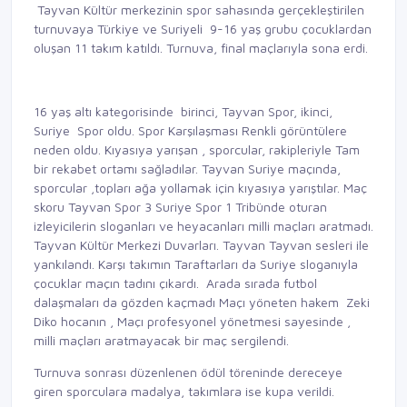
Tayvan Kültür merkezinin spor sahasında gerçekleştirilen
turnuvaya Türkiye ve Suriyeli 9-16 yaş grubu çocuklardan
oluşan 11 takım katıldı. Turnuva, final maçlarıyla sona erdi.
16 yaş altı kategorisinde birinci, Tayvan Spor, ikinci,
Suriye Spor oldu. Spor Karşılaşması Renkli görüntülere
neden oldu. Kıyasıya yarışan , sporcular, rakipleriyle Tam
bir rekabet ortamı sağladılar. Tayvan Suriye maçında,
sporcular ,topları ağa yollamak için kıyasıya yarıştılar. Maç
skoru Tayvan Spor 3 Suriye Spor 1 Tribünde oturan
izleyicilerin sloganları ve heyacanları milli maçları aratmadı.
Tayvan Kültür Merkezi Duvarları. Tayvan Tayvan sesleri ile
yankılandı. Karşı takımın Taraftarları da Suriye sloganıyla
çocuklar maçın tadını çıkardı. Arada sırada futbol
dalaşmaları da gözden kaçmadı Maçı yöneten hakem Zeki
Diko hocanın , Maçı profesyonel yönetmesi sayesinde ,
milli maçları aratmayacak bir maç sergilendi.
Turnuva sonrası düzenlenen ödül töreninde dereceye
giren sporculara madalya, takımlara ise kupa verildi.