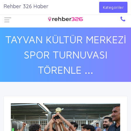
Rehber 326 Haber
Firma Ekle
Kayıt Ol
Giriş Yap
Kategoriler
TAYVAN KÜLTÜR MERKEZİ
SPOR TURNUVASI
TÖRENLE ...