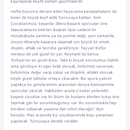
kaynaşarak keyifli zaman geçirmişlerdir.
Hafta boyunca devam eden heyecanla karşılaşmaların da
bizler de büyük keyf aldık.Turnuvaya katılan tüm
Çocuklarımıza, başarılar dileriz.Başarılı sporcuları öne
taşıyacaklarını belirten Başkan Spor sadece bir
müsabakada yenilme ya da yenme değil, aynı zamanda
öncesi itibarıyla başarıya ulaşmak için büyük bir emek,
disiplin, ahlâk ve tecrübe gerektiriyor. Tayvan Kültür
merkezi de çok güzel bir yer, Reyhanlı’da bence
Türkiye'nin en güzel ilçesi. Tabii ki birçok sorunumuz olabilir
ama görülüyor ki eğer birlik olursak, birbirimizi seversek,
birbirimize değer verip çalışır ve disiplinli, ahlâklı olursak
böyle güzel tablolar ortaya çıkacaktır. Biz spora yatırım
yaptıkça bu gençlerimizin arasından dünya klasmanında
sporcular çıkacak. Hakikaten arada o kadar yetenekli,
başarılı çocuklar var ki! Bizim de bunların elinden tutup öne
taşımak gibi bir sorumluluğumuz var. Bu sorumlulukla hep
beraber çalışarak yaşama dair umut olacağız” diye
konuştu. Maç arasında kız çocuklarınında koşu yarışması
yapılarak. Turnuvaya destek verdiler.