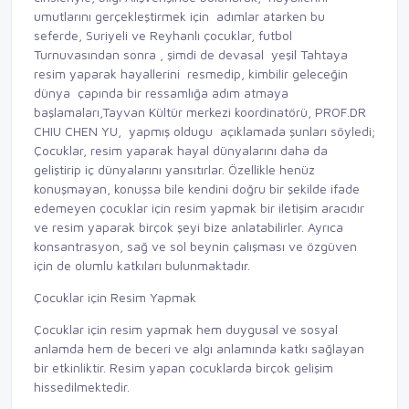
umutlarını gerçekleştirmek için adımlar atarken bu
seferde, Suriyeli ve Reyhanlı çocuklar, futbol
Turnuvasından sonra , şimdi de devasal yeşil Tahtaya
resim yaparak hayallerini resmedip, kimbilir geleceğin
dünya çapında bir ressamlığa adım atmaya
başlamaları,Tayvan Kültür merkezi koordinatörü, PROF.DR
CHIU CHEN YU, yapmış oldugu açıklamada şunları söyledi;
Çocuklar, resim yaparak hayal dünyalarını daha da
geliştirip iç dünyalarını yansıtırlar. Özellikle henüz
konuşmayan, konuşsa bile kendini doğru bir şekilde ifade
edemeyen çocuklar için resim yapmak bir iletişim aracıdır
ve resim yaparak birçok şeyi bize anlatabilirler. Ayrıca
konsantrasyon, sağ ve sol beynin çalışması ve özgüven
için de olumlu katkıları bulunmaktadır.
Çocuklar için Resim Yapmak
Çocuklar için resim yapmak hem duygusal ve sosyal
anlamda hem de beceri ve algı anlamında katkı sağlayan
bir etkinliktir. Resim yapan çocuklarda birçok gelişim
hissedilmektedir.