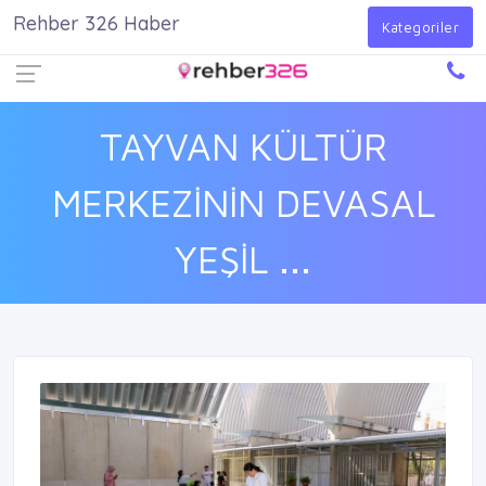
Rehber 326 Haber
Firma Ekle
Kayıt Ol
Giriş Yap
Kategoriler
TAYVAN KÜLTÜR
MERKEZİNİN DEVASAL
YEŞİL ...