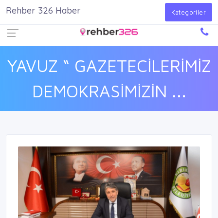
Rehber 326 Haber
Firma Ekle
Kayıt Ol
Giriş Yap
Kategoriler
YAVUZ “ GAZETECİLERİMİZ
DEMOKRASİMİZİN ...