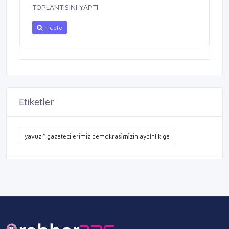
TOPLANTISINI YAPTI
İncele
Etiketler
yavuz “ gazeteci̇leri̇mi̇z demokrasi̇mi̇zi̇n aydinlik ge