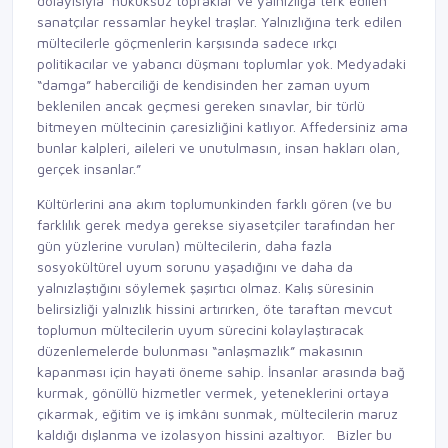
dolayısıyla hukuksuz topraklar ve yalnızlığa terk edilen
sanatçılar ressamlar heykel traşlar. Yalnızlığına terk edilen
mültecilerle göçmenlerin karşısında sadece ırkçı
politikacılar ve yabancı düşmanı toplumlar yok. Medyadaki
“damga” haberciliği de kendisinden her zaman uyum
beklenilen ancak geçmesi gereken sınavlar, bir türlü
bitmeyen mültecinin çaresizliğini katlıyor. Affedersiniz ama
bunlar kalpleri, aileleri ve unutulmasın, insan hakları olan,
gerçek insanlar.”
Kültürlerini ana akım toplumunkinden farklı gören (ve bu
farklılık gerek medya gerekse siyasetçiler tarafından her
gün yüzlerine vurulan) mültecilerin, daha fazla
sosyokültürel uyum sorunu yaşadığını ve daha da
yalnızlaştığını söylemek şaşırtıcı olmaz. Kalış süresinin
belirsizliği yalnızlık hissini artırırken, öte taraftan mevcut
toplumun mültecilerin uyum sürecini kolaylaştıracak
düzenlemelerde bulunması “anlaşmazlık” makasının
kapanması için hayati öneme sahip. İnsanlar arasında bağ
kurmak, gönüllü hizmetler vermek, yeteneklerini ortaya
çıkarmak, eğitim ve iş imkânı sunmak, mültecilerin maruz
kaldığı dışlanma ve izolasyon hissini azaltıyor. Bizler bu