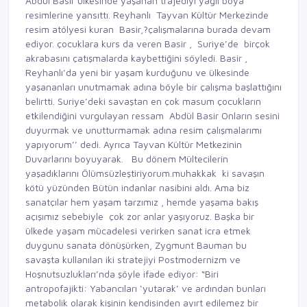
Abdül Basir ülkesinde yaşanan trajediyi yağlı boya
resimlerine yansıttı. Reyhanlı Tayvan Kültür Merkezinde
resim atölyesi kuran Basir,?çalışmalarına burada devam
ediyor. çocuklara kurs da veren Basir , Suriye’de birçok
akrabasını çatışmalarda kaybettiğini söyledi. Basir ,
Reyhanlı’da yeni bir yaşam kurduğunu ve ülkesinde
yaşananları unutmamak adına böyle bir çalışma başlattığını
belirtti. Suriye’deki savaştan en çok masum çocukların
etkilendiğini vurgulayan ressam Abdül Basir Onların sesini
duyurmak ve unutturmamak adına resim çalışmalarımı
yapıyorum’’ dedi. Ayrıca Tayvan Kültür Metkezinin
Duvarlarını boyuyarak. Bu dönem Mültecilerin
yaşadıklarını Ölümsüzleştiriyorum.muhakkak ki savaşın
kötü yüzünden Bütün indanlar nasibini aldı. Ama biz
sanatçılar hem yaşam tarzımız , hemde yaşama bakış
açışımız sebebiyle çok zor anlar yaşıyoruz. Başka bir
ülkede yaşam mücadelesi verirken sanat icra etmek
duygunu sanata dönüşürken, Zygmunt Bauman bu
savaşta kullanılan iki stratejiyi Postmodernizm ve
Hoşnutsuzlukları’nda şöyle ifade ediyor: “Biri
antropofajikti: Yabancıları ‘yutarak’ ve ardından bunları
metabolik olarak kişinin kendisinden ayırt edilemez bir