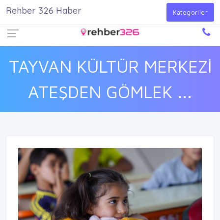
Rehber 326 Haber
Firma Ekle
Kayıt Ol
Giriş Yap
Kategoriler
TAYVAN KÜLTÜR MERKEZİ
ATEŞDEN GÖMLEK ...