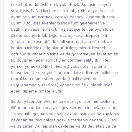
doku haline dönüştürerek yok etmek. Bu, asimilasyon
stratejisiydi: Farklıyı benzer kılmak, kültürel ya da dilsel
ayrımları yumuşatmak, yeni ve her şeyi kuşatan düzene
uyumluluğu besleyenler dışında tüm gelenekler ve
bağlılıkları yasaklamak, bir ve sadece tek bir uyumluluk
ölçütünü dayatmak. Diğer strateji ise antropoemikti:
Yabancıları ‘kusmak’, düzenli sınırları dışına sürmek ve
bunların içeridekilerle olan tüm iletişimlerini kesmek.
görünür duvarlarının içine ya da görünmeyen fakat en az
bu duvarlar kadar somut olan commensality (birlikte
yemek yeme), (evlilik) (ticaret) yasaklarının ardına
hapseden; ‘temizleyen’] bunları idare edilen ve edilebilen
toprakların dışına süren ya da [bu iki önlem de
uygulanamadığı takdirde] yabancıları fiziki olarak telef
eden ‘dışlama’ stratejisiydi.”
Şiddet yüzünden evlerini terk etmeye itilen mültecilerin,
ölüm tarlarından kaçarak sığınak arayan insanların akını,
“ekonomik” göçmenlerin sabit akışını aştı. Avrupa kapılarına
dayanan mülteci dalgasındaki sıçramanın nedeni, yıkılan
ya da zaten yıkılmış olan devletler ya da devletsiz ya da