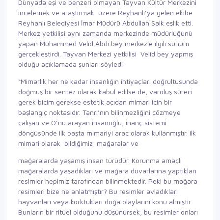
Dünyada eşi ve benzeri olmayan Tayvan Kültür Merkezini
incelemek ve araştırmak üzere Reyhanlı’ya gelen ekibe
Reyhanlı Belediyesi İmar Müdürü Abdullah Salk eşlik etti.
Merkez yetkilisi aynı zamanda merkezinde müdürlüğünü
yapan Muhammed Velid Abdi bey merkezle ilgili sunum
gerçekleştirdi. Tayvan Merkezi yetkilisi Velid bey yapmış
olduğu açıklamada şunları söyledi:
“Mimarlık her ne kadar insanlığın ihtiyaçları doğrultusunda
doğmuş bir sentez olarak kabul edilse de, varoluş süreci
gerek biçim gerekse estetik açıdan mimari için bir
başlangıç noktasıdır. Tanrı’nın bilinmezliğini çözmeye
çalışan ve O’nu arayan insanoğlu, inanç sistemi
döngüsünde ilk başta mimariyi araç olarak kullanmıştır. ilk
mimari olarak bildiğimiz mağaralar ve
mağaralarda yaşamış insan türüdür. Korunma amaçlı
mağaralarda yaşadıkları ve mağara duvarlarına yaptıkları
resimler hepimiz tarafından bilinmektedir. Peki bu mağara
resimleri bize ne anlatmıştır? Bu resimler avladıkları
hayvanları veya korktukları doğa olaylarını konu almıştır.
Bunların bir ritüel olduğunu düşünürsek, bu resimler onları