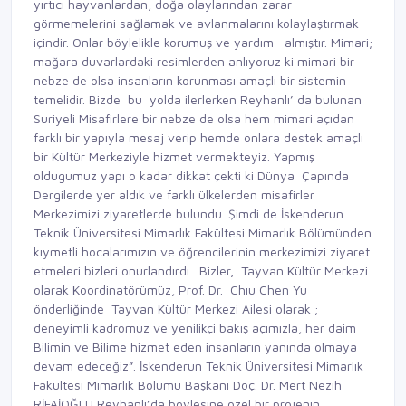
yırtıcı hayvanlardan, doğa olaylarından zarar
görmemelerini sağlamak ve avlanmalarını kolaylaştırmak
içindir. Onlar böylelikle korumuş ve yardım almıştır. Mimari;
mağara duvarlardaki resimlerden anlıyoruz ki mimari bir
nebze de olsa insanların korunması amaçlı bir sistemin
temelidir. Bizde bu yolda ilerlerken Reyhanlı’ da bulunan
Suriyeli Misafirlere bir nebze de olsa hem mimari açıdan
farklı bir yapıyla mesaj verip hemde onlara destek amaçlı
bir Kültür Merkeziyle hizmet vermekteyiz. Yapmış
oldugumuz yapı o kadar dikkat çekti ki Dünya Çapında
Dergilerde yer aldık ve farklı ülkelerden misafirler
Merkezimizi ziyaretlerde bulundu. Şimdi de İskenderun
Teknik Üniversitesi Mimarlık Fakültesi Mimarlık Bölümünden
kıymetli hocalarımızın ve öğrencilerinin merkezimizi ziyaret
etmeleri bizleri onurlandırdı. Bizler, Tayvan Kültür Merkezi
olarak Koordinatörümüz, Prof. Dr. Chıu Chen Yu
önderliğinde Tayvan Kültür Merkezi Ailesi olarak ;
deneyimli kadromuz ve yenilikçi bakış açımızla, her daim
Bilimin ve Bilime hizmet eden insanların yanında olmaya
devam edeceğiz”. İskenderun Teknik Üniversitesi Mimarlık
Fakültesi Mimarlık Bölümü Başkanı Doç. Dr. Mert Nezih
RİFAİOĞLU Reyhanlı’da böylesine özel bir projenin