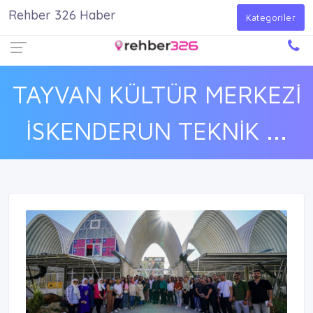
Rehber 326 Haber
Firma Ekle
Kayıt Ol
Giriş Yap
Kategoriler
TAYVAN KÜLTÜR MERKEZİ
İSKENDERUN TEKNİK ...