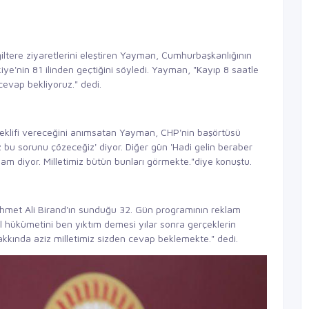
ltere ziyaretlerini eleştiren Yayman, Cumhurbaşkanlığının
e'nin 81 ilinden geçtiğini söyledi. Yayman, "Kayıp 8 saatle
 cevap bekliyoruz." dedi.
 teklifi vereceğini anımsatan Yayman, CHP'nin başörtüsü
 bu sorunu çözeceğiz' diyor. Diğer gün 'Hadi gelin beraber
mam diyor. Milletimiz bütün bunları görmekte."diye konuştu.
ehmet Ali Birand'ın sunduğu 32. Gün programının reklam
ol hükümetini ben yıktım demesi yılar sonra gerçeklerin
hakkında aziz milletimiz sizden cevap beklemekte." dedi.