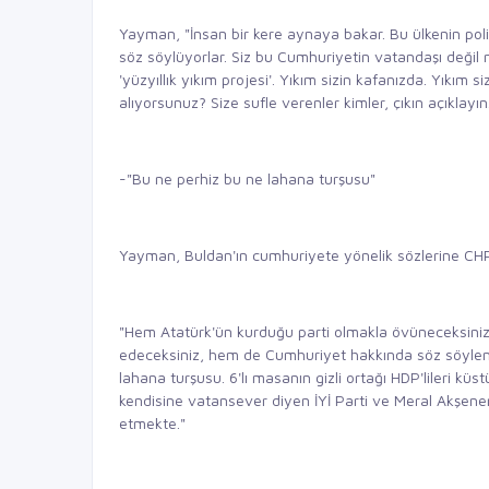
Yayman, "İnsan bir kere aynaya bakar. Bu ülkenin polis
söz söylüyorlar. Siz bu Cumhuriyetin vatandaşı değil m
'yüzyıllık yıkım projesi'. Yıkım sizin kafanızda. Yıkım s
alıyorsunuz? Size sufle verenler kimler, çıkın açıklayın
-"Bu ne perhiz bu ne lahana turşusu"
Yayman, Buldan'ın cumhuriyete yönelik sözlerine CHP'd
"Hem Atatürk'ün kurduğu parti olmakla övüneceksini
edeceksiniz, hem de Cumhuriyet hakkında söz söylend
lahana turşusu. 6'lı masanın gizli ortağı HDP'lileri k
kendisine vatansever diyen İYİ Parti ve Meral Akşen
etmekte."