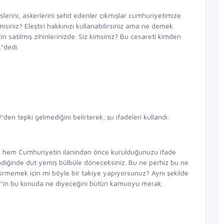
lerini, askerlerini şehit edenler çıkmışlar cumhuriyetimize
isiniz? Eleştiri hakkınızı kullanabilirsiniz ama ne demek
izin satılmış zihinlerinizde. Siz kimsiniz? Bu cesareti kimden
."dedi.
en tepki gelmediğini belirterek, şu ifadeleri kullandı:
z hem Cumhuriyetin ilanından önce kurulduğunuzu ifade
iğinde dut yemiş bülbüle döneceksiniz. Bu ne perhiz bu ne
üstürmemek için mi böyle bir takiye yapıyorsunuz? Aynı şekilde
er'in bu konuda ne diyeceğini bütün kamuoyu merak