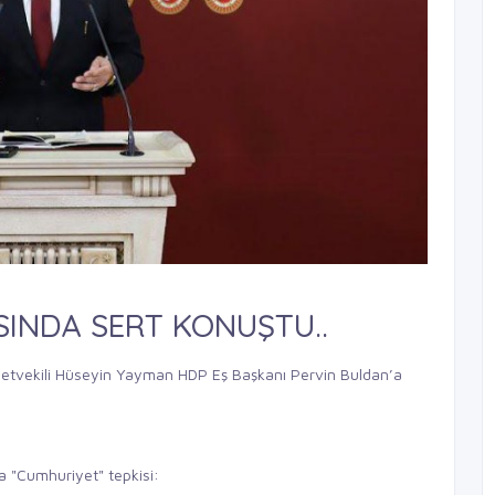
SINDA SERT KONUŞTU..
letvekili Hüseyin Yayman HDP Eş Başkanı Pervin Buldan’a
a "Cumhuriyet" tepkisi: