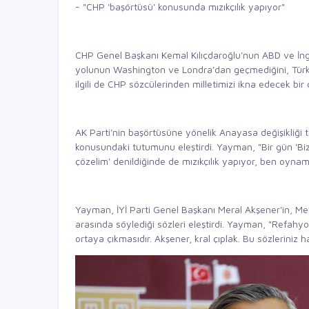
- "CHP 'başörtüsü' konusunda mızıkçılık yapıyor"
CHP Genel Başkanı Kemal Kılıçdaroğlu'nun ABD ve İngi
yolunun Washington ve Londra'dan geçmediğini, Türkiy
ilgili de CHP sözcülerinden milletimizi ikna edecek bir
AK Parti'nin başörtüsüne yönelik Anayasa değişikliği
konusundaki tutumunu eleştirdi. Yayman, "Bir gün 'Biz
çözelim' denildiğinde de mızıkçılık yapıyor, ben oyna
Yayman, İYİ Parti Genel Başkanı Meral Akşener'in, M
arasında söylediği sözleri eleştirdi. Yayman, "Refahy
ortaya çıkmasıdır. Akşener, kral çıplak. Bu sözleriniz 