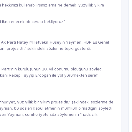
i hakkınızı kullanabilirsiniz ama ne demek 'yüzyıllık yıkım
zi ikna edecek bir cevap bekliyoruz"
AK Parti Hatay Milletvekili Hüseyin Yayman, HDP Eş Genel
ım projesidir." şeklindeki sözlerine tepki gösterdi.
 Parti'nin kuruluşunun 20. yıl dönümü olduğunu söyledi.
anı Recep Tayyip Erdoğan ile yol yürümekten şeref
yet, yüz yıllık bir yıkım projesidir." şeklindeki sözlerine de
n Yayman, bu sözleri kabul etmenin mümkün olmadığını söyledi.
ayan Yayman, cumhuriyete söz söylemenin "hadsizlik