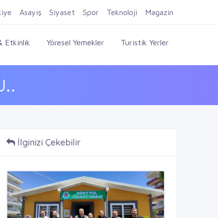
Firma Ekle
Kayıt Ol
Giriş Yap
kiye
Asayiş
Siyaset
Spor
Teknoloji
Magazin
 Etkinlik
Yöresel Yemekler
Turistik Yerler
..
İlginizi Çekebilir