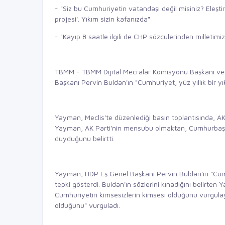
- "Siz bu Cumhuriyetin vatandaşı değil misiniz? Eleştir
projesi'. Yıkım sizin kafanızda"
- "Kayıp 8 saatle ilgili de CHP sözcülerinden milletimi
TBMM - TBMM Dijital Mecralar Komisyonu Başkanı ve 
Başkanı Pervin Buldan'ın "Cumhuriyet, yüz yıllık bir yık
Yayman, Meclis'te düzenlediği basın toplantısında, AK
Yayman, AK Parti'nin mensubu olmaktan, Cumhurbaşk
duyduğunu belirtti.
Yayman, HDP Eş Genel Başkanı Pervin Buldan'ın "Cumhuri
tepki gösterdi. Buldan'ın sözlerini kınadığını belirte
Cumhuriyetin kimsesizlerin kimsesi olduğunu vurgul
olduğunu" vurguladı.