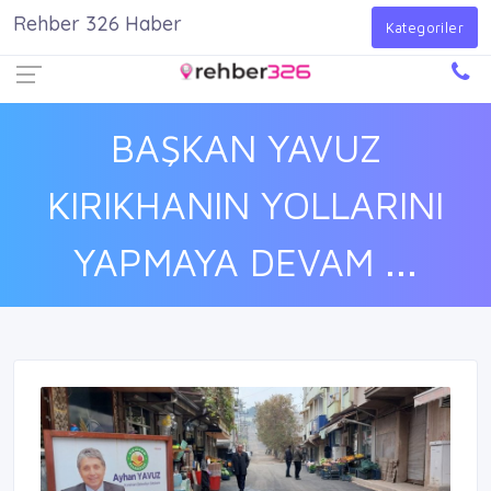
Rehber 326 Haber
Firma Ekle
Kayıt Ol
Giriş Yap
Kategoriler
BAŞKAN YAVUZ
KIRIKHANIN YOLLARINI
YAPMAYA DEVAM ...