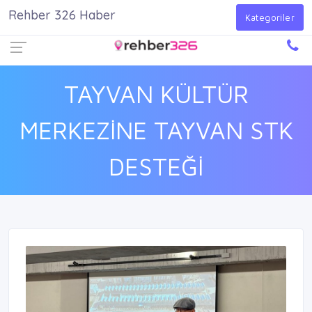
Rehber 326 Haber
Firma Ekle
Kayıt Ol
Giriş Yap
Kategoriler
TAYVAN KÜLTÜR
MERKEZİNE TAYVAN STK
DESTEĞİ