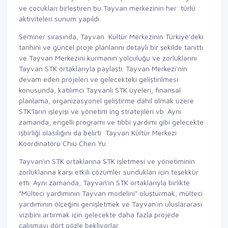
ve çocukları birleştiren bu Tayvan merkezinin her türlü
aktiviteleri sunum yapıldı.
Seminer sırasında, Tayvan Kültür Merkezinin Türkiye'deki
tarihini ve güncel proje planlarını detaylı bir şekilde tanıttı
ve Tayvan Merkezini kurmanın yolculuğu ve zorluklarını
Tayvan STK ortaklarıyla paylaştı. Tayvan Merkezi'nin
devam eden projeleri ve gelecekteki geliştirilmesi
konusunda, katılımcı Tayvanlı STK üyeleri, finansal
planlama, organizasyonel geliştirme dahil olmak üzere
STK'ların işleyişi ve yönetim ing stratejileri vb. Aynı
zamanda, engelli programı ve tıbbi yardımı gibi gelecekte
işbirliği olasılığını da belirti Tayvan Kültür Merkezi
Koordinatörü Chıu Chen Yu.
Tayvan'ın STK ortaklarına STK işletmesi ve yönetiminin
zorluklarına karşı etkili çözümler sundukları için teşekkür
etti. Aynı zamanda, Tayvan'ın STK ortaklarıyla birlikte
"Mülteci yardımının Tayvan modelini" oluşturmak, mülteci
yardımının ölçeğini genişletmek ve Tayvan'ın uluslararası
vizibini artırmak için gelecekte daha fazla projede
çalışmayı dört gözle bekliyorlar.