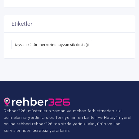
Etiketler
tayvan kültür merkezi̇ne tayvan stk desteği̇
Rehber326, müşterilerin zaman ve mekan fark etmeden sizi
bulmalarına yardımcı olur. Türkiye’nin en kaliteli ve Hatay'ın yerel
online rehberi rehber326 ‘da sizde yerinizi alın, ürün ve ilan
servislerinden ücretsiz yararlanın.