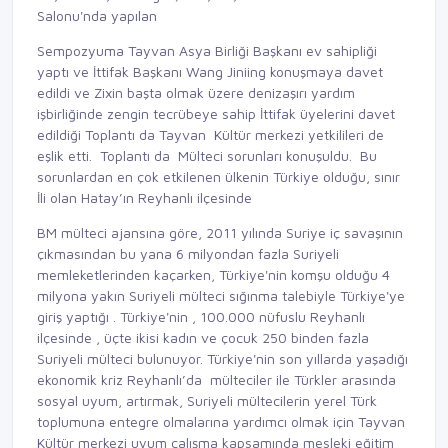
Salonu'nda yapılan
Sempozyuma Tayvan Asya Birliği Başkanı ev sahipliği
yaptı ve İttifak Başkanı Wang Jiniing konuşmaya davet
edildi ve Zixin başta olmak üzere denizaşırı yardım
işbirliğinde zengin tecrübeye sahip İttifak üyelerini davet
edildiği Toplantı da Tayvan Kültür merkezi yetkilileri de
eşlik etti. Toplantı da Mülteci sorunları konuşuldu. Bu
sorunlardan en çok etkilenen ülkenin Türkiye olduğu, sınır
İli olan Hatay’ın Reyhanlı ilçesinde
BM mülteci ajansına göre, 2011 yılında Suriye iç savaşının
çıkmasından bu yana 6 milyondan fazla Suriyeli
memleketlerinden kaçarken, Türkiye'nin komşu olduğu 4
milyona yakın Suriyeli mülteci sığınma talebiyle Türkiye'ye
giriş yaptığı . Türkiye'nin , 100.000 nüfuslu Reyhanlı
ilçesinde , üçte ikisi kadın ve çocuk 250 binden fazla
Suriyeli mülteci bulunuyor. Türkiye'nin son yıllarda yaşadığı
ekonomik kriz Reyhanlı’da mülteciler ile Türkler arasında
sosyal uyum, artırmak, Suriyeli mültecilerin yerel Türk
toplumuna entegre olmalarına yardımcı olmak için Tayvan
Kültür merkezi uyum çalışma kapsamında mesleki eğitim