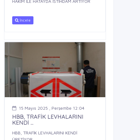
HAKİM İLE HATAYDA İSTİHDAM ARTIYOR
İncele
15 Mayıs 2025 , Perşembe 12:04
HBB, TRAFİK LEVHALARINI
KENDİ ...
HBB, TRAFİK LEVHALARINI KENDİ
ÜRETİYOR