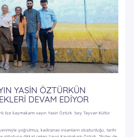
YIN YASİN ÖZTÜRKÜN
EKLERİ DEVAM EDİYOR
nlı ilçe kaymakamı sayın Yasin Öztürk bey Tayvan Kültür
rimiyle yoğrulmuş, kadirşinas insanların oluşturduğu, tarihi
ilçe olduğuna dikkat çeken Sayın Kaymakam Öztürk "Bizler de