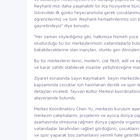
Reyhanlı’mızı daha yaşanabilir bir ilçe hüviyetine bür
Görevdeki ilk günkü heyecanımızla gerek çocuklarımı
öğrencilerimiz ve tüm Reyhanlı hemşehrilerimiz için 
gayretindeyiz” diye konuştu.
“Her zaman söylediğimiz gibi; halkımıza hizmeti yüce
oluşturduğu bu tür merkezlerimizin vatandaşlarla bul
bakabileceklerine olan inançları, olumlu geri dönüşleri 
Bu tür merkezlerin ilerici, modern, çok fikirli, adil v
ve karar sahibi olabilecek insanlar yetiştireceğine in
Ziyaret esnasında Sayın Kaymakam beyin merkezde bu
kapsamında çocuklar için hazırlanan derslik ve spor te
detayları inceledi. Tayvan Kültür Merkezi koordinatörü
alışverişinde bulundu.
Merkez Koordinatörü Chen Yu, merkezin kurulum aşa
merkezin çalışmalarını, projelerini ve ayrıca dünya ça
aşamasında olmasına rağmen dünya çapında organizasy
vatandaşlar tarafından rağbet gördüğünü, çocukların
ve spor yaparak boş zamanlarını verimli hale getirdikle