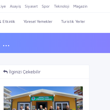
Firma Ekle
Kayıt Ol
Giriş Yap
kiye
Asayiş
Siyaset
Spor
Teknoloji
Magazin
 Etkinlik
Yöresel Yemekler
Turistik Yerler
...
İlginizi Çekebilir