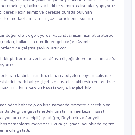
ündürmek için, halkımızla birlikte samimi çalışmalar yapıyoruz.
z, gerek kadınlarımız ve gerekse burada bulunan
bu tür merkezlerimizin en güzel örneklerini sunma
 bir değer olarak görüyoruz. Vatandaşımızın hizmet üreterek
uşmaları, halkımızın umutlu ve geleceğe güvenle
bizlerin de çalışma şevkini artırıyor.
e eşit bir platformda yeniden dünya ölçeğinde ve her alanda söz
anıyorum."
lunan kadınlar için hazırlanan atölyeleri, uyum çalışması
sislerini, park bahçe çiçek ve duvarlardaki resimleri, en ince
 PR.DR. Chiu Chen Yu beyefendiyle karşılıklı bilgi
masından bahsedip en kısa zamanda hizmete girecek olan
pında dergi ve gazetelerdeki tanıtımını, merkezin inşaat
onlara ev sahipliği yaptığını, Reyhanlı ve Suriyeli
 boş zamanlarını merkezde uyum çalışması adı altında eğitim
rini dile getirdi.