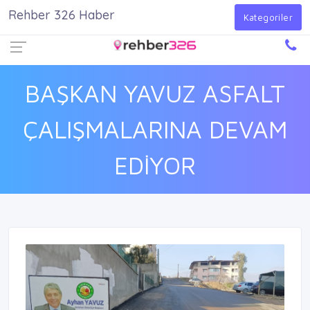
Rehber 326 Haber
Firma Ekle
Kayıt Ol
Giriş Yap
Kategoriler
BAŞKAN YAVUZ ASFALT
ÇALIŞMALARINA DEVAM
EDİYOR