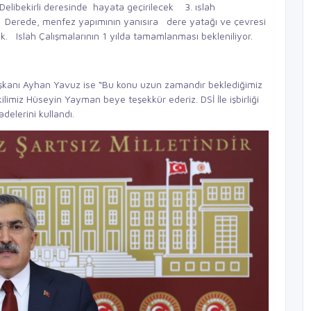
Delibekirli deresinde hayata geçirilecek 3. ıslah
. Derede, menfez yapımının yanısıra dere yatağı ve çevresi
. Islah Çalışmalarının 1 yılda tamamlanması bekleniliyor.
Başkanı Ayhan Yavuz ise “Bu konu uzun zamandır beklediğimiz
imiz Hüseyin Yayman beye teşekkür ederiz. DSİ İle işbirliği
delerini kullandı.