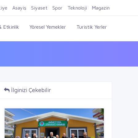
Firma Ekle
Kayıt Ol
Giriş Yap
kiye
Asayiş
Siyaset
Spor
Teknoloji
Magazin
 Etkinlik
Yöresel Yemekler
Turistik Yerler
İlginizi Çekebilir