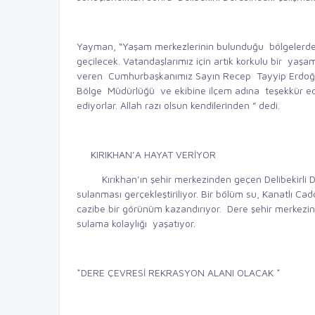
Yayman, “Yaşam merkezlerinin bulunduğu bölgelerdek
geçilecek. Vatandaşlarımız için artık korkulu bir yaş
veren Cumhurbaşkanımız Sayın Recep Tayyip Erdoğan
Bölge Müdürlüğü ve ekibine ilçem adına teşekkür ede
ediyorlar. Allah razı olsun kendilerinden ” dedi.
KIRIKHAN’A HAYAT VERİYOR
Kırıkhan’ın şehir merkezinden geçen Delibekirli Der
sulanması gerçekleştiriliyor. Bir bölüm su, Kanatlı Ca
cazibe bir görünüm kazandırıyor. Dere şehir merkezin
sulama kolaylığı yaşatıyor.
*DERE ÇEVRESİ REKRASYON ALANI OLACAK *