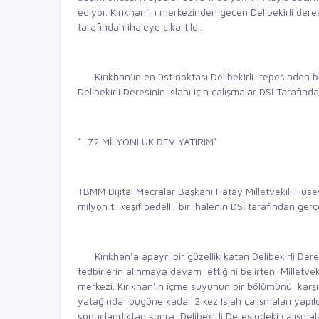
ediyor. Kırıkhan’ın merkezinden geçen Delibekirli dere
tarafından ihaleye çıkartıldı.
Kırıkhan’ın en üst noktası Delibekirli tepesinden ba
Delibekirli Deresinin ıslahı için çalışmalar DSİ Tarafınd
* 72 MİLYONLUK DEV YATIRIM*
TBMM Dijital Mecralar Başkanı Hatay Milletvekili Hüsey
milyon tl. keşif bedelli bir ihalenin DSİ tarafından gerçe
Kırıkhan’a apayrı bir güzellik katan Delibekirli Dere
tedbirlerin alınmaya devam ettiğini belirten Milletvek
merkezi. Kırıkhan’ın içme suyunun bir bölümünü karş
yatağında bugüne kadar 2 kez Islah çalışmaları yapıldı. 
sonuçlandıktan sonra Delibekirli Deresindeki çalışma