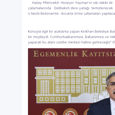
Hatay Miletvekili Hüseyin Yayman’ın sıkı takibi ile 
çalışmalarında Delibekirli dere yatağı temizlenecek
U kesiti Betonarme duvarla örme çalışmaları yapılacak
Konuyla ilgili bir açıklama yapan Kırıkhan Belediye 
bir müjdeydi. Cumhurbaşkanımıza, Bakanımıza ve Vekil
yaparak bu alanı cazibe merkezi haline getireceğiz” ifa