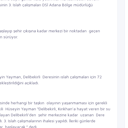
sinin 3. Islah çalışmaları DSİ Adana Bölge müdürlüğü
şlayıp şehir çıkışına kadar merkezi bir noktadan geçen
an sürüyor.
in Yayman, Delibekirli Deresinin ıslah çalışmaları için 72
kleştirildiğini açıkladı.
sinde herhangi bir taşkın olayının yaşanmaması için gerekli
ili Hüseyin Yayman “Delibekirli, Kırıkhan’a hayat veren bir su
ılayan Delibekirli’den şehir merkezine kadar uzanan Dere
3. Islah çalışmalarının ihalesi yapıldı. İleriki günlerde
lar başlayacak.” dedi