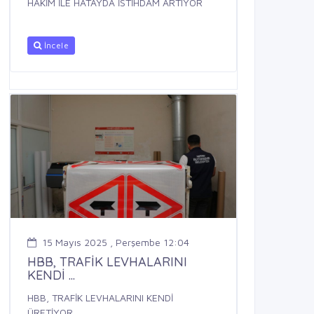
HAKİM İLE HATAYDA İSTİHDAM ARTIYOR
İncele
15 Mayıs 2025 , Perşembe 12:04
HBB, TRAFİK LEVHALARINI
KENDİ ...
HBB, TRAFİK LEVHALARINI KENDİ
ÜRETİYOR