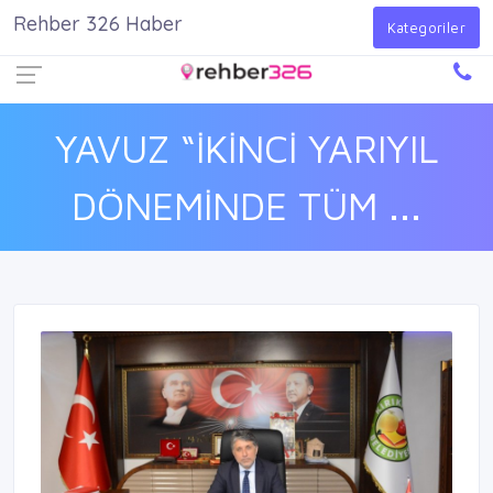
Rehber 326 Haber
Firma Ekle
Kayıt Ol
Giriş Yap
Kategoriler
YAVUZ “İKİNCİ YARIYIL
DÖNEMİNDE TÜM ...