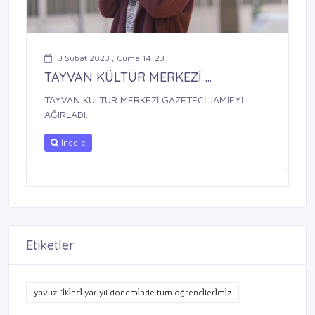
3 Şubat 2023 , Cuma 14:23
TAYVAN KÜLTÜR MERKEZİ ...
TAYVAN KÜLTÜR MERKEZİ GAZETECİ JAMİEYİ
AĞIRLADI.
İncele
Etiketler
yavuz “i̇ki̇nci̇ yariyil dönemi̇nde tüm öğrenci̇leri̇mi̇z