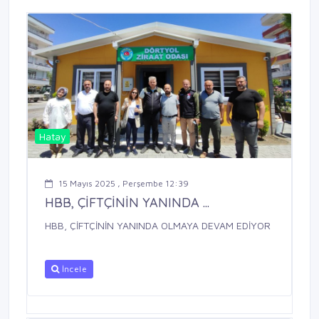
Hatay
15 Mayıs 2025 , Perşembe 12:39
HBB, ÇİFTÇİNİN YANINDA ...
HBB, ÇİFTÇİNİN YANINDA OLMAYA DEVAM EDİYOR
İncele