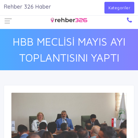
Rehber 326 Haber
Firma Ekle
Kayıt Ol
Giriş Yap
Kategoriler
HBB MECLİSİ MAYIS AYI
TOPLANTISINI YAPTI