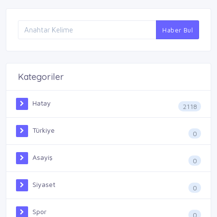
Haber Bul
Kategoriler
Hatay
2118
Türkiye
0
Asayiş
0
Siyaset
0
Spor
0