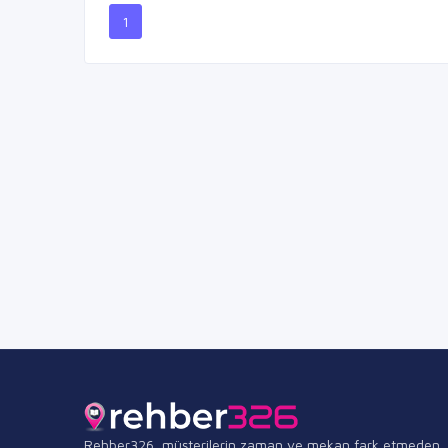
1
Rehber326, müşterilerin zaman ve mekan fark etmeden