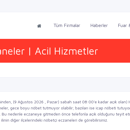
Tüm Firmalar
Haberler
Fuar &
neler | Acil Hizmetler
inden, (9 Ağustos 2026 , Pazar) sabah saat 08:00'e kadar açık olan) 
zaneler, gece boyu nöbet tutmuyor olabilir; bazıları ise icap nöbeti tutuy
ir. Bu nedenle eczaneye gitmeden önce telefonla açık olduğunu teyit e
inin diğer ilçelerindeki nöbetçi eczaneleri de görebilirsiniz.