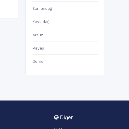
Samandağ
Yayladağı
Arsuz
Payas
Defne
r
Diğer