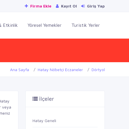
Firma Ekle
Kayıt Ol
Giriş Yap
 Etkinlik
Yöresel Yemekler
Turistik Yerler
Ana Sayfa
Hatay Nöbetçi Eczaneler
Dörtyol
İlçeler
Hatay
or veya
tmeniz
Hatay Geneli