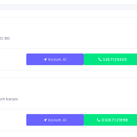
NO:80
Konum Al
3267129303
sm karşısı
Konum Al
03267121898