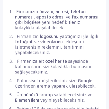
1.
Firmanızın
ünvanı
,
adresi
,
telefon
numarası
,
eposta
adresi
ve
fax
numarası
gibi bilgilere yeni hedef kitleniz
kolaylıkla ulaşılabilecek.
2.
Firmanızın
logosunu
yaptığınız işle ilgili
fotoğraf
ve
videolarınızı
ekleyerek
işletmenizin reklamını, tanıtımını
yapabileceksiniz.
3.
Firmanıza ait
özel harita
sayesinde
kullanıcıların sizi kolaylıkla bulmasını
sağlayacaksınız.
4.
Potansiyel müşterileriniz size
Google
üzerinden arama yaparak ulaşabilecek.
5.
Ürününüzü
tanıtıp satabileceksiniz ve
Eleman ilanı
yayınlayabileceksiniz.
6.
Rehber326 da yer alan sayfa bilgilerinizi