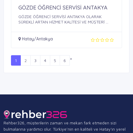
GÖZDE ÖĞRENCİ SERVİSİ ANTAKYA
GÖZDE ÖĞRENCİ SERVİSİ ANTAKYA OLARAK
SÜREKLİ ARTAN HİZMET KALİTESİ VE MÜŞTERİ ...
Hatay/Antakya
»
1
2
3
4
5
6
Rehber326, müşterilerin zaman ve mekan fark etmeden sizi
bulmalarına yardımcı olur. Türkiye’nin en kaliteli ve Hatay'ın yerel